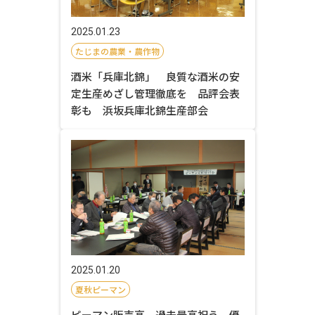
2025.01.23
たじまの農業・農作物
酒米「兵庫北錦」 良質な酒米の安
定生産めざし管理徹底を 品評会表
彰も 浜坂兵庫北錦生産部会
2025.01.20
夏秋ピーマン
ピーマン販売高 過去最高祝う 優