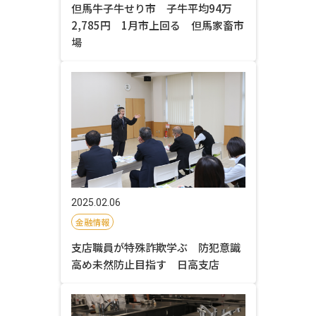
但馬牛子牛せり市 子牛平均94万
2,785円 1月市上回る 但馬家畜市
場
2025.02.06
金融情報
支店職員が特殊詐欺学ぶ 防犯意識
高め未然防止目指す 日高支店