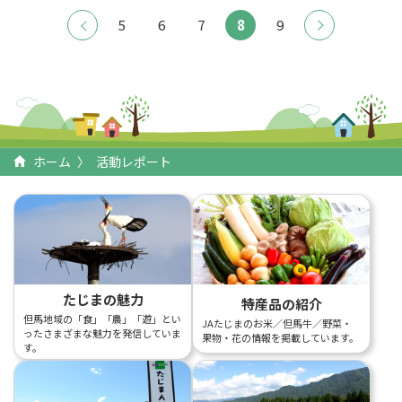
5
6
7
8
9
ホーム
活動レポート
たじまの魅力
特産品の紹介
但馬地域の「食」「農」「遊」とい
JAたじまのお米／但馬牛／野菜・
ったさまざまな魅力を発信していま
果物・花の情報を掲載しています。
す。