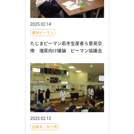
2025.02.14
夏秋ピーマン
たじまピーマン若手生産者ら意見交
換 増産向け議論 ピーマン協議会
2025.02.12
但馬牛・せり市