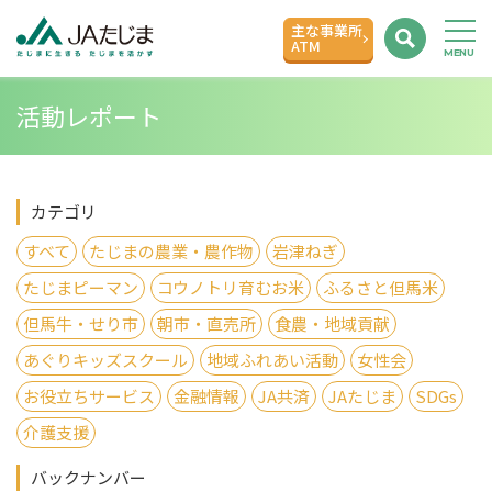
主な事業所
ATM
活動レポート
カテゴリ
すべて
たじまの農業・農作物
岩津ねぎ
たじまピーマン
コウノトリ育むお米
ふるさと但馬米
但馬牛・せり市
朝市・直売所
食農・地域貢献
あぐりキッズスクール
地域ふれあい活動
女性会
お役立ちサービス
金融情報
JA共済
JAたじま
SDGs
介護支援
バックナンバー