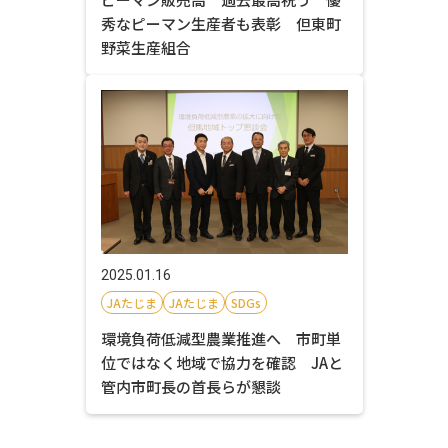
秀なピーマン生産者も表彰 但東町
野菜生産組合
2025.01.16
JAたじま
JAたじま
SDGs
環境負荷低減型農業推進へ 市町単
位ではなく地域で協力を確認 JAと
管内市町長の首長らが懇談