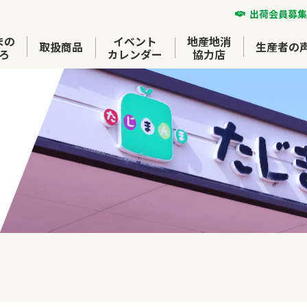
出荷会員募集
まの
イベント
地産地消
取扱商品
生産者の
ろ
カレンダー
協力店