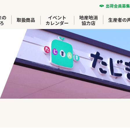
出荷会員募集
まの
イベント
地産地消
取扱商品
生産者の
ろ
カレンダー
協力店