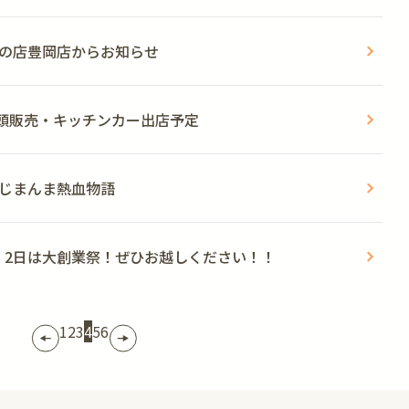
肉の店豊岡店からお知らせ
頭販売・キッチンカー出店予定
たじまんま熱血物語
1・2日は大創業祭！ぜひお越しください！！
1
2
3
4
5
6