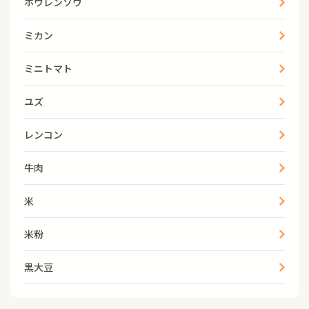
ホウレンソウ
ミカン
ミニトマト
ユズ
レンコン
牛肉
米
米粉
黒大豆