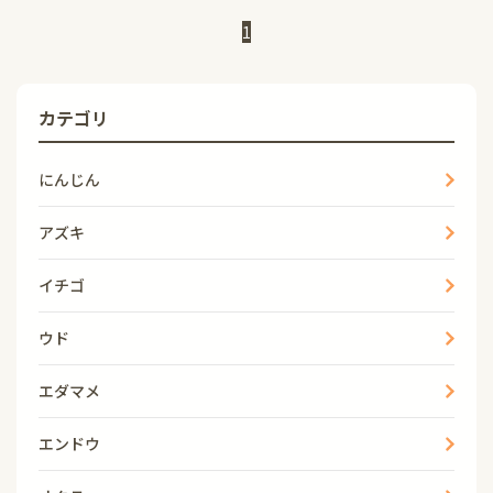
1
カテゴリ
にんじん
アズキ
イチゴ
ウド
エダマメ
エンドウ