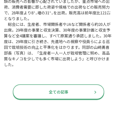
類の販売への影響が心配されていましたが、重点市場への出
荷、消費者需要に即した荷姿や規格での出荷などの販売努力
で、28年度より8㌧増の31㌧を出荷。販売高は前年度比121㌫
となりました。
総会には、生産者、市場関係者やJAなど関係者ら約20人が
出席。29年度の事業と収支決算、30年度の事業計画と収支予
算など全4議案を審議し、すべて原案通り承認しました。30年
度は、29年度に引き続き、先進地への視察や役員らによる巡
回で栽培技術の向上と平準化をはかります。同部の山﨑勇喜
部長（写真）は、「生産者一人一人が栽培管理に努め、高品
質なキノコを少しでも多く市場に出荷しよう」と呼びかけま
した。
全ての記事