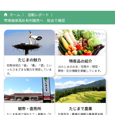
ホーム
活動レポート
市場価値高め有利販売へ 総会で確認
たじまの魅力
特産品の紹介
但馬地域の「食」「農」「遊」とい
JAたじまのお米／但馬牛／野菜・
ったさまざまな魅力を発信していま
果物・花の情報を掲載しています。
す。
朝市・直売所
たじまで農業
たじま各地で採れたて・新鮮な「た
生産部会・農機の情報や農業資金融