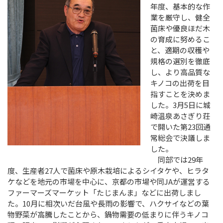
年度、基本的な作
業を厳守し、健全
菌床や優良ほだ木
の育成に努めるこ
と、適期の収穫や
規格の選別を徹底
し、より高品質な
キノコの出荷を目
指すことを決めま
した。3月5日に城
崎温泉あさぎり荘
で開いた第23回通
常総会で決議しま
した。
同部では29年
度、生産者27人で菌床や原木栽培によるシイタケや、ヒラタ
ケなどを地元の市場を中心に、京都の市場や同JAが運営する
ファーマーズマーケット「たじまんま」などに出荷しまし
た。10月に相次いだ台風や長雨の影響で、ハクサイなどの葉
物野菜が高騰したことから、鍋物需要の低まりに伴うキノコ