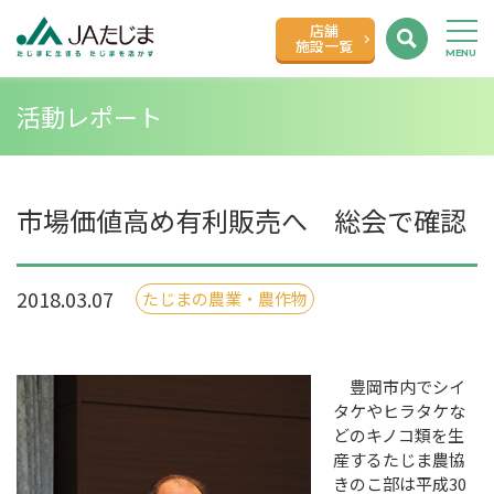
店舗
施設一覧
活動レポート
市場価値高め有利販売へ 総会で確認
2018.03.07
たじまの農業・農作物
豊岡市内でシイ
タケやヒラタケな
どのキノコ類を生
産するたじま農協
きのこ部は平成30