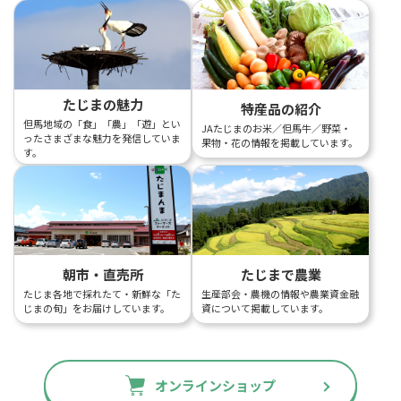
たじまの魅力
特産品の紹介
但馬地域の「食」「農」「遊」とい
JAたじまのお米／但馬牛／野菜・
ったさまざまな魅力を発信していま
果物・花の情報を掲載しています。
す。
朝市・直売所
たじまで農業
たじま各地で採れたて・新鮮な「た
生産部会・農機の情報や農業資金融
じまの旬」をお届けしています。
資について掲載しています。
オンラインショップ