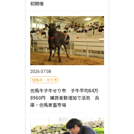
初開催
2026.07.08
但馬牛・せり市
但馬牛子牛せり市 子牛平均84万
8960円 購買者数増加で活気 兵
庫・但馬家畜市場