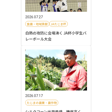
2026.07.27
食農・地域貢献
JAたじま杯
白熱の攻防に会場沸く JA杯小学生バ
レーボール大会
2026.07.17
たじまの農業・農作物
シルクコーン出荷最盛 糖度高く