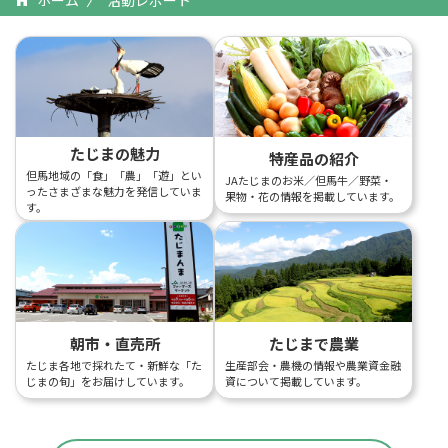
ホーム
活動レポート
たじまの魅力
特産品の紹介
但馬地域の「食」「農」「遊」とい
JAたじまのお米／但馬牛／野菜・
ったさまざまな魅力を発信していま
果物・花の情報を掲載しています。
す。
朝市・直売所
たじまで農業
たじま各地で採れたて・新鮮な「た
生産部会・農機の情報や農業資金融
じまの旬」をお届けしています。
資について掲載しています。