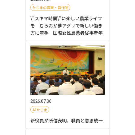
たじまの農業・農作物
\"スキマ時間\"に楽しい農業ライフ
を むらおか夢アグリで新しい働き
方に着手 国際女性農業者従事者年
2026.07.06
JAたじま
新役員が所信表明、職員と意思統一