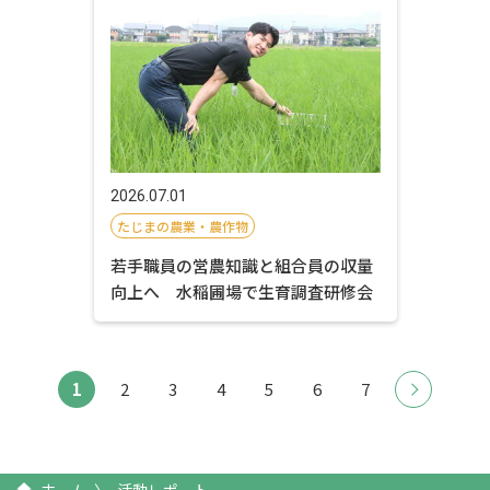
2026.07.01
たじまの農業・農作物
若手職員の営農知識と組合員の収量
向上へ 水稲圃場で生育調査研修会
1
2
3
4
5
6
7