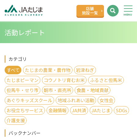
店舗
施設一覧
活動レポート
カテゴリ
すべて
たじまの農業・農作物
岩津ねぎ
たじまピーマン
コウノトリ育むお米
ふるさと但馬米
但馬牛・せり市
朝市・直売所
食農・地域貢献
あぐりキッズスクール
地域ふれあい活動
女性会
お役立ちサービス
金融情報
JA共済
JAたじま
SDGs
介護支援
バックナンバー