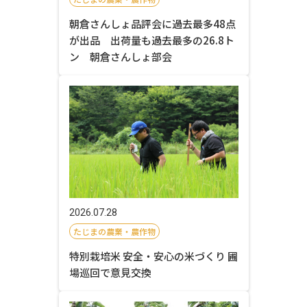
朝倉さんしょ品評会に過去最多48点
が出品 出荷量も過去最多の26.8ト
ン 朝倉さんしょ部会
2026.07.28
たじまの農業・農作物
特別栽培米 安全・安心の米づくり 圃
場巡回で意見交換