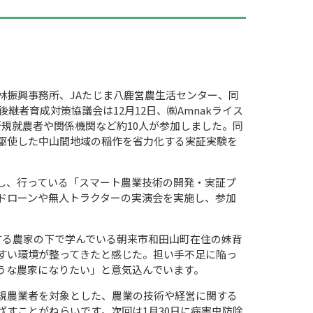
林振興事務所、
JA
たじま八鹿営農生活センター、同
後継者育成対策協議会は12月
12
日、㈱
Amnak
ライス
新規就農者や関係機関など約
10
人が参加しました。同
駆使した中山間地域の稲作を省力化する実証実験を
し、行っている「スマート農業技術の開発・実証プ
ドローンや無人トラクターの実演会を実施し、参加
する農家の下で学んでいる朝来市和田山町在住の妹背
すい環境が整ってきたと感じた。担い手不足に陥っ
うな農家になりたい」と意気込んでいます。
規農業者を対象とした、農業の技術や経営に関する
ざすことがねらいです。次回は
1
月
30
日に病害虫防除