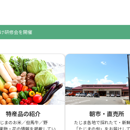
け研修会を開催
特産品の紹介
朝市・直売所
たじまのお米／但馬牛／野
たじま各地で採れたて・新
果物・花の情報を掲載してい
「たじまの旬」をお届けし