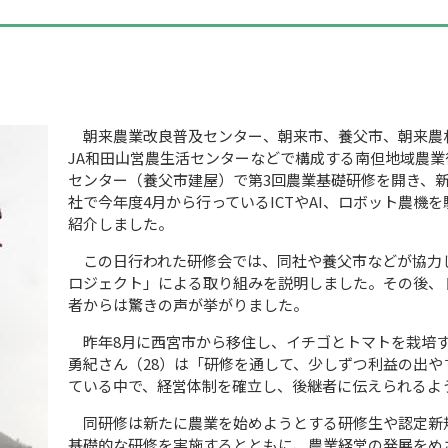
朝来農業改良普及センター、朝来市、養父市、朝来農
JA
和田山営農生活センターなどで構成する南但地域農業
センター（養父市建屋）で第
3
回農業基礎研修を開き、
社で今年度
4
月から行っている
ICT
や
AI
、ロボット農機を
紹介しました。
この日行われた研修会では、同社や養父市などが協力
ロジェクト」による取り組みを説明しました。その後、
者からは驚きの声が挙がりました。
昨年
8
月に西宮市から移住し、イチゴとトマトを栽培
勇紀さん（
28
）は「研修を通して、少しずつ利益の出や
ている中で、経営体制を確立し、後継者に伝えられるよ
同研修は新たに農業を始めようとする研修生や認定新
基礎的な研修を実施するとともに、農業経営の発展をめ