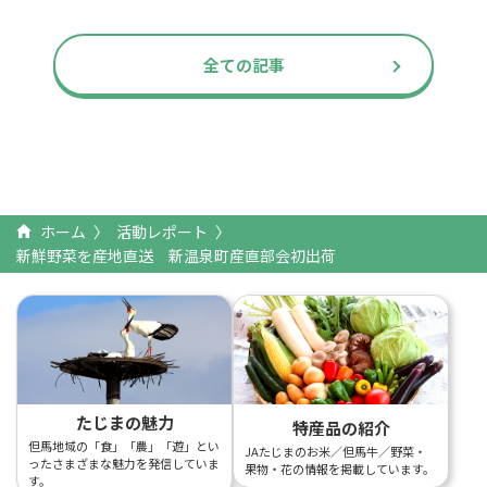
全ての記事
ホーム
活動レポート
新鮮野菜を産地直送 新温泉町産直部会初出荷
たじまの魅力
特産品の紹介
但馬地域の「食」「農」「遊」とい
JAたじまのお米／但馬牛／野菜・
ったさまざまな魅力を発信していま
果物・花の情報を掲載しています。
す。