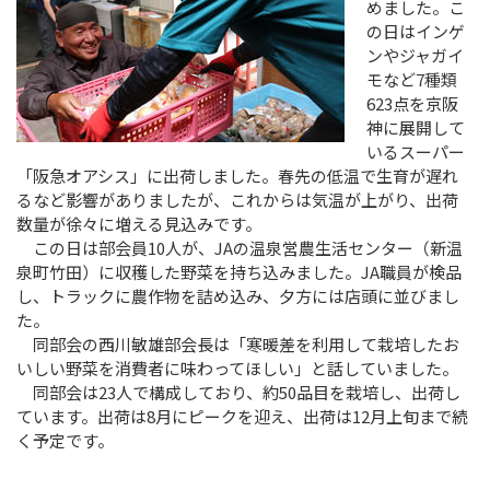
めました。こ
の日はインゲ
ンやジャガイ
モなど7種類
623点を京阪
神に展開して
いるスーパー
「阪急オアシス」に出荷しました。春先の低温で生育が遅れ
るなど影響がありましたが、これからは気温が上がり、出荷
数量が徐々に増える見込みです。
この日は部会員10人が、JAの温泉営農生活センター（新温
泉町竹田）に収穫した野菜を持ち込みました。JA職員が検品
し、トラックに農作物を詰め込み、夕方には店頭に並びまし
た。
同部会の西川敏雄部会長は「寒暖差を利用して栽培したお
いしい野菜を消費者に味わってほしい」と話していました。
同部会は23人で構成しており、約50品目を栽培し、出荷し
ています。出荷は8月にピークを迎え、出荷は12月上旬まで続
く予定です。