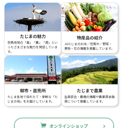
たじまの魅力
特産品の紹介
但馬地域の「食」「農」「遊」とい
JAたじまのお米／但馬牛／野菜・
ったさまざまな魅力を発信していま
果物・花の情報を掲載しています。
す。
朝市・直売所
たじまで農業
たじま各地で採れたて・新鮮な「た
生産部会・農機の情報や農業資金融
じまの旬」をお届けしています。
資について掲載しています。
オンラインショップ