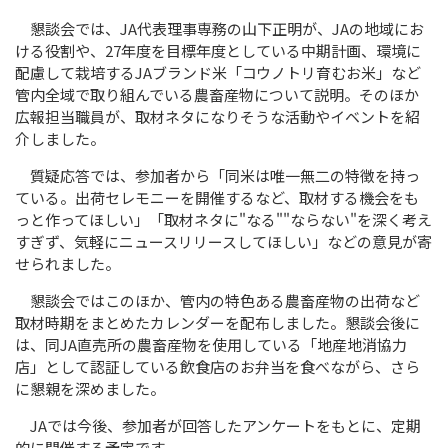
懇談会では、
JA
代表理事専務の山下正明が、
JA
の地域にお
ける役割や、
27
年度を目標年度としている中期計画、環境に
配慮して栽培する
JA
ブランド米「コウノトリ育むお米」など
管内全域で取り組んでいる農畜産物について説明。そのほか
広報担当職員が、取材ネタになりそうな活動やイベントを紹
介しました。
質疑応答では、参加者から「同米は唯一無二の特徴を持っ
ている。出荷セレモニーを開催するなど、取材する機会をも
っと作ってほしい」「取材ネタに"なる""ならない"を深く考え
すぎず、気軽にニュースリリースしてほしい」などの意見が寄
せられました。
懇談会ではこのほか、管内の特色ある農畜産物の出荷など
取材時期をまとめたカレンダーを配布しました。懇談会後に
は、同
JA
直売所の農畜産物を使用している「地産地消協力
店」として認証している飲食店のお弁当を食べながら、さら
に懇親を深めました。
JA
では今後、参加者が回答したアンケートをもとに、定期
的に開催する予定です。