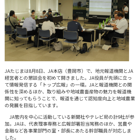
JA
たじまは8月
8
日、
JA
本店（豊岡市）で、地元報道機関と
JA
経営者との懇談会を初めて開きました。
JA
役員が先頭に立っ
て情報発信する「トップ広報」の一環。
JA
と報道機関との関
係性を深めるほか、取り組みや地域農畜産物の魅力を報道機
関に知ってもらうことで、報道を通じて認知度向上と地域農業
の発展を目指しています。
JA
管内を中心に活動している新聞社やテレビ局の計
9
社が参
加。
JA
は、代表理事専務と広報部署担当常務のほか、営農や
金融など各事業部門の室・部長にあたる幹部職員が対応しま
した。