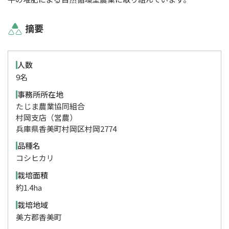
摘要
人数
9名
事務所所在地
たじま農業協同組合
村岡支店（営農）
兵庫県香美町村岡区村岡2774
品種名
コシヒカリ
栽培面積
約1.4ha
栽培地域
美方郡香美町