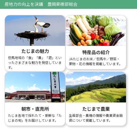
産地力の向上を決議 豊岡果樹部総会
たじまの魅力
特産品の紹介
但馬地域の「食」「農」「遊」とい
JAたじまのお米／但馬牛／野菜・
ったさまざまな魅力を発信していま
果物・花の情報を掲載しています。
す。
朝市・直売所
たじまで農業
たじま各地で採れたて・新鮮な「た
生産部会・農機の情報や農業資金融
じまの旬」をお届けしています。
資について掲載しています。