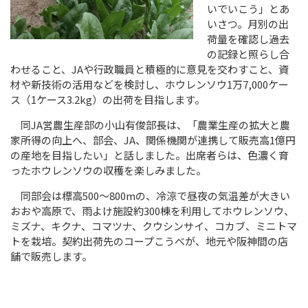
いでいこう」とあ
いさつ。月別の出
荷量を確認し過去
の記録と照らし合
わせること、JAや行政職員と積極的に意見を交わすこと、資
材や新技術の活用などを検討し、ホウレンソウ1万7,000ケー
ス（1ケース3.2kg）の出荷を目指します。
同JA営農生産部の小山有俊部長は、「農業生産の拡大と農
家所得の向上へ、部会、JA、関係機関が連携して販売高1億円
の産地を目指したい」と話しました。出席者らは、色濃く育
ったホウレンソウの収穫を楽しみました。
同部会は標高500～800mの、冷涼で昼夜の気温差が大きい
おおや高原で、雨よけ施設約300棟を利用してホウレンソウ、
ミズナ、キクナ、コマツナ、クウシンサイ、コカブ、ミニトマ
トを栽培。契約出荷先のコープこうべが、地元や阪神間の店
舗で販売します。