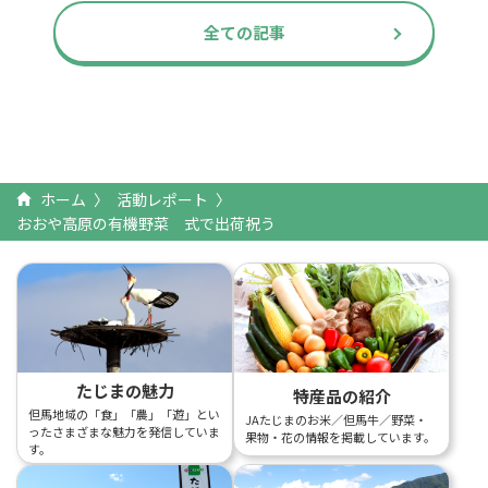
全ての記事
ホーム
活動レポート
おおや高原の有機野菜 式で出荷祝う
たじまの魅力
特産品の紹介
但馬地域の「食」「農」「遊」とい
JAたじまのお米／但馬牛／野菜・
ったさまざまな魅力を発信していま
果物・花の情報を掲載しています。
す。