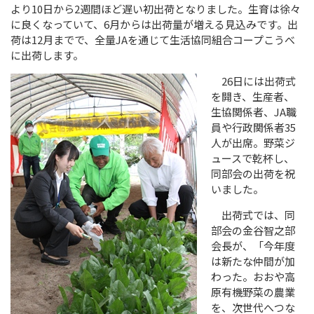
より10日から2週間ほど遅い初出荷となりました。生育は徐々
に良くなっていて、6月からは出荷量が増える見込みです。出
荷は12月までで、全量JAを通じて生活協同組合コープこうべ
に出荷します。
26日には出荷式
を開き、生産者、
生協関係者、JA職
員や行政関係者35
人が出席。野菜ジ
ュースで乾杯し、
同部会の出荷を祝
いました。
出荷式では、同
部会の金谷智之部
会長が、「今年度
は新たな仲間が加
わった。おおや高
原有機野菜の農業
を、次世代へつな