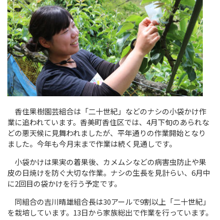
香住果樹園芸組合は「二十世紀」などのナシの小袋かけ作
業に追われています。香美町香住区では、
4
月下旬のあられな
どの悪天候に見舞われましたが、平年通りの作業開始となり
ました。今年も今月末まで作業は続く見通しです。
小袋かけは果実の着果後、カメムシなどの病害虫防止や果
皮の日焼けを防ぐ大切な作業。ナシの生長を見計らい、
6
月中
に
2
回目の袋かけを行う予定です。
同組合の吉川晴雄組合長は
30
アールで
9
割以上「二十世紀」
を栽培しています。
13
日から家族総出で作業を行っています。