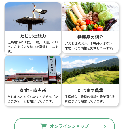
たじまの魅力
特産品の紹介
但馬地域の「食」「農」「遊」とい
JAたじまのお米／但馬牛／野菜・
ったさまざまな魅力を発信していま
果物・花の情報を掲載しています。
す。
朝市・直売所
たじまで農業
たじま各地で採れたて・新鮮な「た
生産部会・農機の情報や農業資金融
じまの旬」をお届けしています。
資について掲載しています。
オンラインショップ