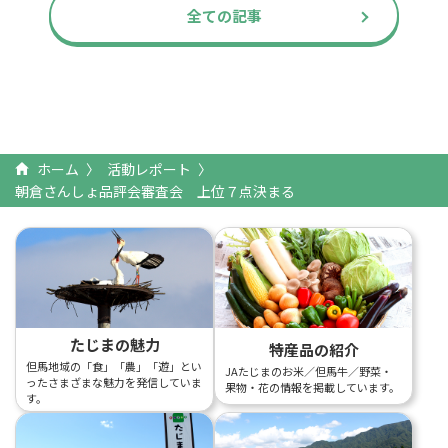
全ての記事
ホーム
活動レポート
朝倉さんしょ品評会審査会 上位７点決まる
たじまの魅力
特産品の紹介
但馬地域の「食」「農」「遊」とい
JAたじまのお米／但馬牛／野菜・
ったさまざまな魅力を発信していま
果物・花の情報を掲載しています。
す。