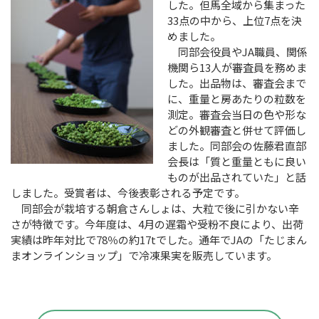
した。但馬全域から集まった
33点の中から、上位7点を決
めました。
同部会役員やJA職員、関係
機関ら13人が審査員を務めま
した。出品物は、審査会まで
に、重量と房あたりの粒数を
測定。審査会当日の色や形な
どの外観審査と併せて評価し
ました。同部会の佐藤君直部
会長は「質と重量ともに良い
ものが出品されていた」と話
しました。受賞者は、今後表彰される予定です。
同部会が栽培する朝倉さんしょは、大粒で後に引かない辛
さが特徴です。今年度は、4月の遅霜や受粉不良により、出荷
実績は昨年対比で78％の約17tでした。通年でJAの「たじまん
まオンラインショップ」で冷凍果実を販売しています。