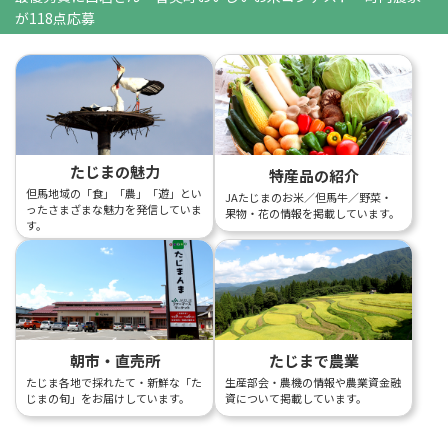
が118点応募
たじまの魅力
特産品の紹介
但馬地域の「食」「農」「遊」とい
JAたじまのお米／但馬牛／野菜・
ったさまざまな魅力を発信していま
果物・花の情報を掲載しています。
す。
朝市・直売所
たじまで農業
たじま各地で採れたて・新鮮な「た
生産部会・農機の情報や農業資金融
じまの旬」をお届けしています。
資について掲載しています。