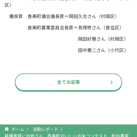
区）
優良賞 香美町議会議長賞＝岡田久志さん（村岡区）
香美町農業委員会長賞＝見塚修さん（香住区）
岡田好惠さん（村岡区）
田中憲二さん（小代区）
全ての記事
ホーム
活動レポート
最優秀賞に白岩さん 香美町おいしいお米コンテスト 町内農家