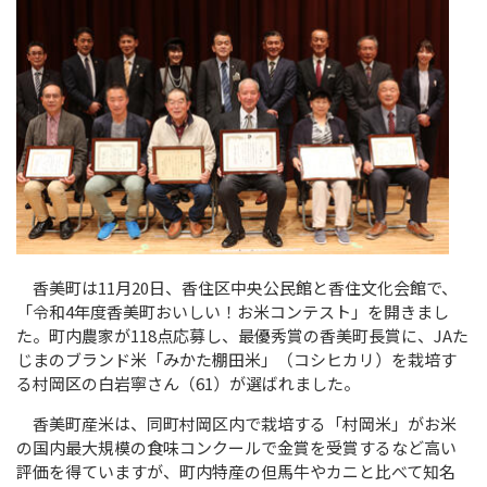
香美町は11月
20
日、香住区中央公民館と香住文化会館で、
「令和
4
年度香美町おいしい！お米コンテスト」を開きまし
た。町内農家が
118
点応募し、最優秀賞の香美町長賞に、
JA
た
じまのブランド米「みかた棚田米」（コシヒカリ）を栽培す
る村岡区の白岩寧さん（
61
）が選ばれました。
香美町産米は、同町村岡区内で栽培する「村岡米」がお米
の国内最大規模の食味コンクールで金賞を受賞するなど高い
評価を得ていますが、町内特産の但馬牛やカニと比べて知名