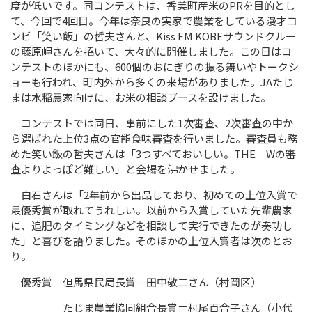
度が低いです。同コンテストは、香美町産米の
PR
を目的とし
て、今回で
4
回目。今年は奈良の実家で農業をしている漫才コ
ンビ「笑い飯」の哲夫さんと、
Kiss FM KOBE
サウンドクルー
の藤原岬さんを招いて、大々的に開催しました。この日はコ
ンテストのほかにも、
600
個のおにぎりの振る舞いやトークシ
ョーも行われ、町内外から多くの来場がありました。
JA
たじ
まは水稲農家向けに、お米の相談ブースを設けました。
コンテストでは同日、事前にした
1
次審査、
2
次審査の中か
ら選ばれた上位
3
点の官能食味審査を行いました。審査員も務
めた笑い飯の哲夫さんは「
3
つすべておいしい。
THE
W
の審
査よりよっぽど難しい」と会場を沸かせました。
白石さんは「
2
年前から出品しており、初めての上位入賞で
最優秀賞が取れてうれしい。以前から入賞していた先輩農家
に、追肥のタイミングなどを相談して実行できたのが奏功し
た」と喜びを語りました。そのほかの上位入賞者は次のとお
り。
優秀賞 但馬県民局長賞＝田中敬二さん（村岡区）
たじま農業協同組合長賞＝村尾百合子さん（小代