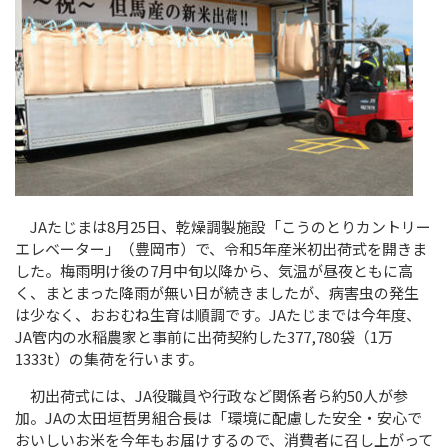
JA
たじまは8月
25
日、乾燥調製施設「こうのとりカントリー
エレベーター」（豊岡市）で、令和5年産米初出荷式を開きま
した。梅雨明け後の
7
月中旬以降から、気温が昼夜ともに高
く、まとまった降雨が無い日が続きましたが、病害虫の発生
は少なく、おおむね生育は順調です。
JA
たじまでは今年度、
JA
管内の水稲農家と事前に出荷契約した
377,780
袋（
1
万
1333t
）の集荷を行います。
初出荷式には、
JA
役職員や行政など関係者ら約
50
人が参
加。
JA
の太田垣哲男組合長は「環境に配慮した安全・安心で
おいしいお米を今年もお届けするので、消費者に召し上がって