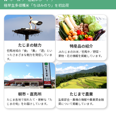
極早生多収穫米「ちほみのり」を初出荷
たじまの魅力
特産品の紹介
但馬地域の「食」「農」「遊」とい
JAたじまのお米／但馬牛／野菜・
ったさまざまな魅力を発信していま
果物・花の情報を掲載しています。
す。
朝市・直売所
たじまで農業
たじま各地で採れたて・新鮮な「た
生産部会・農機の情報や農業資金融
じまの旬」をお届けしています。
資について掲載しています。