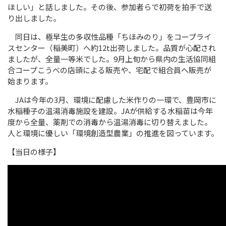
ほしい」と話しました。その後、参加者らで初荷を拍手で送
り出しました。
同日は、極早生の多収性品種「ちほみのり」をコープライ
スセンター（稲美町）へ約
12t
出荷しました。品質が心配され
ましたが、全量一等米でした。
9
月上旬から県内の生活協同組
合コープこうべの店頭による販売や、宅配で組合員へ販売が
始まります。
JA
は今年の
3
月、環境に配慮した米作りの一環で、豊岡市に
水稲種子の温湯消毒施設を建設。
JA
が供給する水稲苗は今年
度から全量、薬剤での消毒から温湯消毒に切り替えました。
人と環境に優しい「環境創造型農業」の推進を図っています。
【当日の様子】