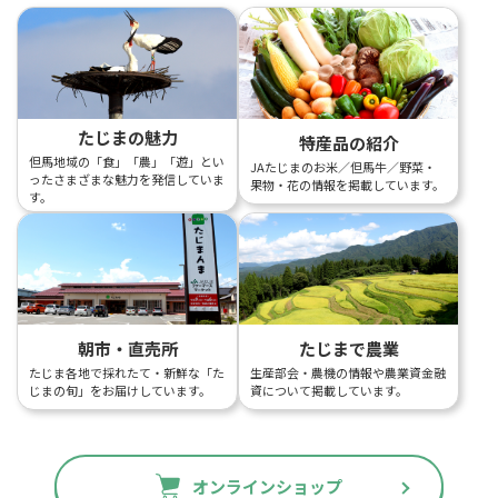
たじまの魅力
特産品の紹介
但馬地域の「食」「農」「遊」とい
JAたじまのお米／但馬牛／野菜・
ったさまざまな魅力を発信していま
果物・花の情報を掲載しています。
す。
朝市・直売所
たじまで農業
たじま各地で採れたて・新鮮な「た
生産部会・農機の情報や農業資金融
じまの旬」をお届けしています。
資について掲載しています。
オンラインショップ