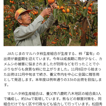
JA
たじまのマルハタ柿生産組合が生産する、柿「富有」の
出荷が最盛期を迎えています。今年は成長期に雨が少なく、カ
メムシの被害に悩まされましたが防除などを行ったことで小
ぶりながらも良質な柿に仕上がりました。
11
月
8
日から始まっ
た出荷は
12
月中旬まで続き、養父市内を中心に全国に贈答用
として発送します。本年度は例年通りの
3.5t
の出荷を目指しま
す。
マルハタ柿生産組合は、養父市八鹿町八木地区の組合員
3
人
で構成し、約
1ha
で栽培しています。熊などの獣害対策を、同
組合だけでなく区や行政なども協力して行っています。松田秀