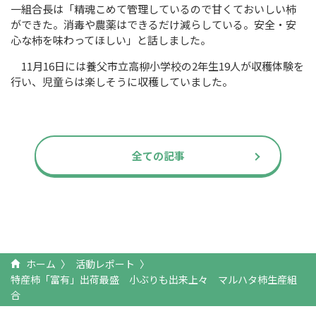
一組合長は「精魂こめて管理しているので甘くておいしい柿
ができた。消毒や農薬はできるだけ減らしている。安全・安
心な柿を味わってほしい」と話しました。
11
月
16
日には養父市立高柳小学校の
2
年生
19
人が収穫体験を
行い、児童らは楽しそうに収穫していました。
全ての記事
ホーム
活動レポート
特産柿「富有」出荷最盛 小ぶりも出来上々 マルハタ柿生産組
合