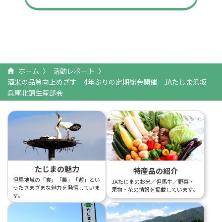
ホーム
活動レポート
酒米の品質向上めざす 4年ぶりの定期総会開催 JAたじま浜坂
兵庫北錦生産部会
たじまの魅力
特産品の紹介
但馬地域の「食」「農」「遊」とい
JAたじまのお米／但馬牛／野菜・
ったさまざまな魅力を発信していま
果物・花の情報を掲載しています。
す。