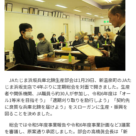
JA
たじま浜坂兵庫北錦生産部会は
1
月
29
日、新温泉町の
JA
た
じま浜坂支店で
4
年ぶりに定期総会を対面で開きました。生産
者や関係機関、
JA
職員ら約
30
人が参加し、令和
6
年度は「オー
ル
1
等米を目指そう」「適期刈り取りを励行しよう」「契約先
に良質な兵庫北錦を届けよう」をスローガンに生産・振興を
図ることを決めました。
総会では令和
5
年度事業報告や令和
6
年度事業計画など
3
議案
を審議し、原案通り承認しました。部会の高橋眞会長は「新