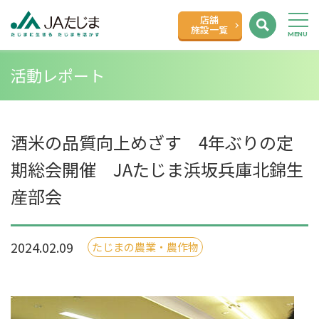
店舗
施設一覧
活動レポート
酒米の品質向上めざす 4年ぶりの定
期総会開催 JAたじま浜坂兵庫北錦生
産部会
2024.02.09
たじまの農業・農作物