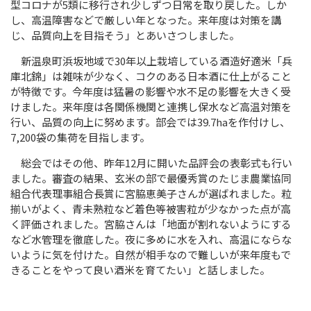
型コロナが
5
類に移行され少しずつ日常を取り戻した。しか
し、高温障害などで厳しい年となった。来年度は対策を講
じ、品質向上を目指そう」とあいさつしました。
新温泉町浜坂地域で
30
年以上栽培している酒造好適米「兵
庫北錦」は雑味が少なく、コクのある日本酒に仕上がること
が特徴です。
今年度は猛暑の影響や水不足の影響を大きく受
けました。来年度は各関係機関と連携し保水など高温対策を
行い、品質の向上に努めます。部会では
39.7ha
を作付けし、
7,200
袋の集荷を目指します。
総会ではその他、昨年
12
月に開いた品評会の表彰式も行い
ました。審査の結果、玄米の部で最優秀賞のたじま農業協同
組合代表理事組合長賞に宮脇恵美子さんが選ばれました。粒
揃いがよく、青未熟粒など着色等被害粒が少なかった点が高
く評価されました。宮脇さんは「地面が割れないようにする
など水管理を徹底した。夜に多めに水を入れ、高温にならな
いように気を付けた。自然が相手なので難しいが来年度もで
きることをやって良い酒米を育てたい」と話しました。