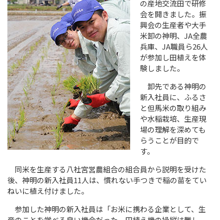
の産地交流田で研修
会を開きました。振
興会の生産者や大手
米卸の神明、
JA
全農
兵庫、
JA
職員ら
26
人
が参加し田植えを体
験しました。
卸先である神明の
新入社員に、ふるさ
と但馬米の取り組み
や水稲栽培、生産現
場の理解を深めても
らうことが目的で
す。
同米を生産する八社宮営農組合の組合員から説明を受けた
後、神明の新入社員
11
人は、慣れない手つきで稲の苗をてい
ねいに植え付けました。
参加した神明の新入社員は「お米に携わる企業として、生
産のことを学べる良い機会だった。田植え機の操縦は難し