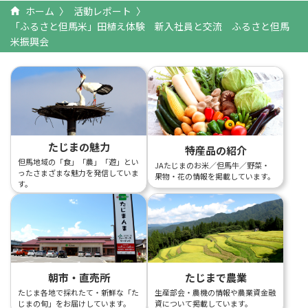
ホーム
活動レポート
「ふるさと但馬米」田植え体験 新入社員と交流 ふるさと但馬
米振興会
たじまの魅力
特産品の紹介
但馬地域の「食」「農」「遊」とい
JAたじまのお米／但馬牛／野菜・
ったさまざまな魅力を発信していま
果物・花の情報を掲載しています。
す。
朝市・直売所
たじまで農業
たじま各地で採れたて・新鮮な「た
生産部会・農機の情報や農業資金融
じまの旬」をお届けしています。
資について掲載しています。