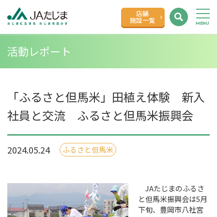
店舗
施設一覧
活動レポート
「ふるさと但馬米」田植え体験 新入
社員と交流 ふるさと但馬米振興会
2024.05.24
ふるさと但馬米
JA
たじまのふるさ
と但馬米振興会は
5
月
下旬、豊岡市八社宮