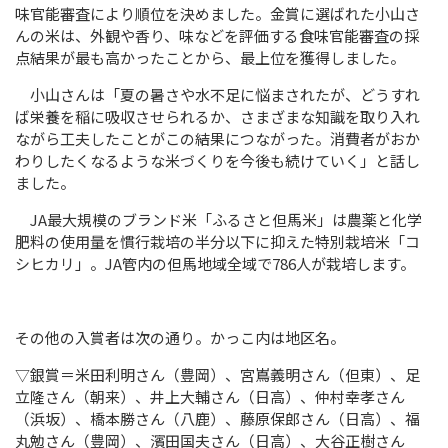
味官能審査により順位を決めました。金賞に選ばれた小山さ
んの米は、外観や香り、味などを評価する食味官能審査の採
点結果が最も高かったことから、最上位を獲得しました。
小山さんは「夏の暑さや水不足に悩まされたが、どうすれ
ば栄養を稲に吸収させられるか、さまざまな知識を取り入れ
ながら工夫したことがこの結果につながった。消費者がおか
わりしたくなるような米づくりを今後も続けていく」と話し
ました。
JA
最大規模のブランド米「ふるさと但馬米」は農薬と化学
肥料の使用量を慣行栽培の半分以下に抑えた特別栽培米「コ
シヒカリ」。
JA
管内の但馬地域全域で
786
人が栽培します。
その他の入賞者は次の通り。かっこ内は地区名。
▽銀賞＝米田利明さん（豊岡）、宮嶌義明さん（但東）、足
立隆さん（朝来）、井上大輔さん（日高）、仲村幸孝さん
（浜坂）、橋本勝さん（八鹿）、藤原保郎さん（日高）、福
丸勉さん（豊岡）、濱田国夫さん（日高）、大谷正樹さん