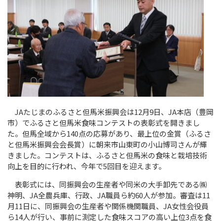
JA
たじまのふるさと但馬米振興会は12月
9
日、
JA
本店（豊岡
市）でふるさと但馬米食味コンテストの表彰式を開きまし
た。但馬全域から
140
点の応募があり、最上位の金賞（ふるさ
と但馬米振興会会長賞）に朝来市山東町の小山博司さんが輝
きました。コンテストは、ふるさと但馬米の食味と栽培技術
向上を目的に行われ、今年で
5
回目を迎えます。
表彰式には、同振興会の生産者や同米の大手卸先である㈱
神明、
JA
全農兵庫、行政、
JA
職員ら約
60
人が参加。審査は
11
月
11
日に、同振興会の生産者や関係機関職員、
JA
女性会役員
ら
14
人が行い、事前に測定した食味スコアの高い上位
3
点を食