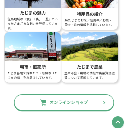
たじまの魅力
特産品の紹介
但馬地域の「食」「農」「遊」とい
JAたじまのお米／但馬牛／野菜・
ったさまざまな魅力を発信していま
果物・花の情報を掲載しています。
す。
朝市・直売所
たじまで農業
たじま各地で採れたて・新鮮な「た
生産部会・農機の情報や農業資金融
じまの旬」をお届けしています。
資について掲載しています。
オンラインショップ