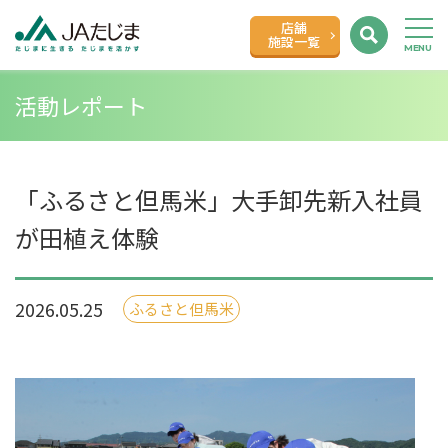
店舗
施設一覧
活動レポート
「ふるさと但馬米」大手卸先新入社員
が田植え体験
2026.05.25
ふるさと但馬米