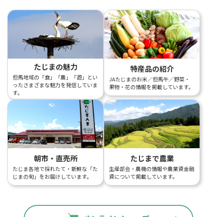
たじまの魅力
特産品の紹介
但馬地域の「食」「農」「遊」とい
JAたじまのお米／但馬牛／野菜・
ったさまざまな魅力を発信していま
果物・花の情報を掲載しています。
す。
朝市・直売所
たじまで農業
たじま各地で採れたて・新鮮な「た
生産部会・農機の情報や農業資金融
じまの旬」をお届けしています。
資について掲載しています。