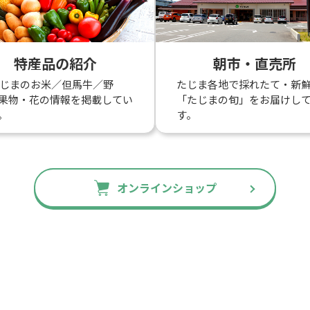
特産品の紹介
朝市・直売所
たじまのお米／但馬牛／野
たじま各地で採れたて・新
果物・花の情報を掲載してい
「たじまの旬」をお届けし
。
す。
オンラインショップ