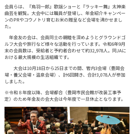
会員らは、『鳥羽一郎』歌謡ショーと『ラッキー舞』太神楽
曲芸を観覧。大会中には職員が登場し、年金紹介キャンペー
ンのPRやコウノトリ育むお米の贈呈など会場を沸かせまし
た。
年金友の会は、会員同士の親睦を深めようとグラウンドゴ
ルフ大会や旅行など様々な活動を行っています。令和6年9月
末の会員数は、受給者と予約者合わせて約32,978人。同JAに
おける最大規模の生活組織です。
大会は10月18日から25日までの間、管内3会場（豊岡会
場・養父会場・温泉会場）、計6回開き、合計3,078人が参加
しました。
※令和８年度以降、会場都合（豊岡市民会館が改装工事予
定）のため年金友の会大会は今年度で一旦休止となります。