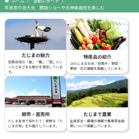
ホーム
活動レポート
年金友の会大会 歌謡ショーや太神楽曲芸を楽しむ
たじまの魅力
特産品の紹介
但馬地域の「食」「農」「遊」とい
JAたじまのお米／但馬牛／野菜・
ったさまざまな魅力を発信していま
果物・花の情報を掲載しています。
す。
朝市・直売所
たじまで農業
たじま各地で採れたて・新鮮な「た
生産部会・農機の情報や農業資金融
じまの旬」をお届けしています。
資について掲載しています。