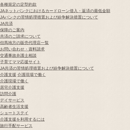
各種規定の定型約款
JAネットバンクにおけるカードローン借入・返済の最低金額
JAバンクの苦情処理措置および紛争解決措置について
JA共済
保障のご案内
共済のご請求について
但馬地方の販売代理店一覧
お問い合わせ・資料請求
交通事故弁護士相談
子育てママ応援サイト
JA共済の苦情処理措置および紛争解決措置について
介護支援
介護現場で働く
介護現場で働く
居宅介護支援
訪問介護
デイサービス
高齢者生活支援
ショートステイ
介護支援を利用するには
旅行手配サービス