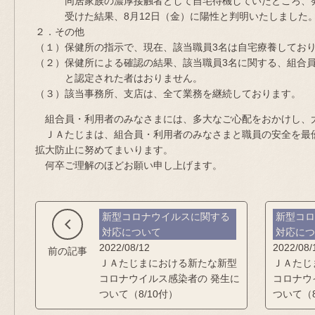
同居家族の濃厚接触者として自宅待機していたところ、発
受けた結果、8月12日（金）に陽性と判明いたしました
２．その他
（１）保健所の指示で、現在、該当職員3名は自宅療養してお
（２）保健所による確認の結果、該当職員3名に関する、組合
と認定された者はおりません。
（３）該当事務所、支店は、全て業務を継続しております。
組合員・利用者のみなさまには、多大なご心配をおかけし、
ＪＡたじまは、組合員・利用者のみなさまと職員の安全を最
拡大防止に努めてまいります。
何卒ご理解のほどお願い申し上げます。
新型コロナウイルスに関する
新型コ
対応について
対応に
2022/08/12
2022/08/
前の記事
ＪＡたじまにおける新たな新型
ＪＡたじ
コロナウイルス感染者の 発生に
コロナウ
ついて（8/10付）
ついて（8