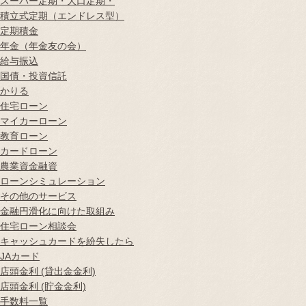
スーパー定期・大口定期・
積立式定期（エンドレス型）
定期積金
年金（年金友の会）
給与振込
国債・投資信託
かりる
住宅ローン
マイカーローン
教育ローン
カードローン
農業資金融資
ローンシミュレーション
その他のサービス
金融円滑化に向けた取組み
住宅ローン相談会
キャッシュカードを紛失したら
JAカード
店頭金利 (貸出金金利)
店頭金利 (貯金金利)
手数料一覧