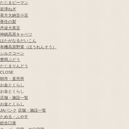
たじまピーマン
岩津ねぎ
美方大納言小豆
香住の梨
丹波大黒豆
神鍋高原キャベツ
はたがなるだいこん
有機高原野菜（ほうれんそう）
シルクコーン
豊岡ぶどう
たじまりんどう
CLOSE
朝市・直売所
お金とくらし
お金とくらし
店舗・施設一覧
お金とくらし
JAバンク
店舗・施設一覧
ためる・ふやす
総合口座