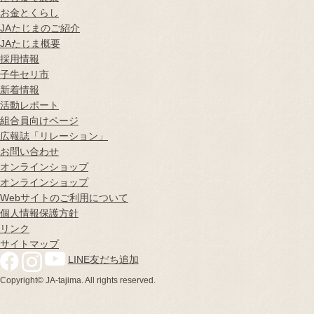
お金とくらし
JAたじまのご紹介
JAたじま概要
採用情報
子牛セリ市
新着情報
活動レポート
組合員向けページ
広報誌
「リレーション」
お問い合わせ
オンラインショップ
オンラインショップ
Webサイトのご利用について
個人情報保護方針
リンク
サイトマップ
LINE友だち追加
Copyright© JA-tajima. All rights reserved.