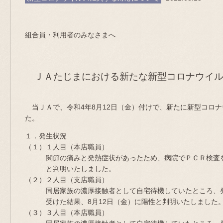
令和4年8
組合員・利用者のみなさまへ
たじま農業
ＪＡたじまにおける新たな新型コロナウイル
当ＪＡで、令和4年8月12日（金）付けで、新たに新型コロ
た。
１．発生状況
（１）１人目（本店職員）
関節の痛みと発熱症状があったため、病院でＰＣＲ検査を受
と判明いたしました。
（２）２人目（支店職員）
同居家族の濃厚接触者として自宅待機していたところ、発
受けた結果、8月12日（金）に陽性と判明いたしました
（３）３人目（本店職員）