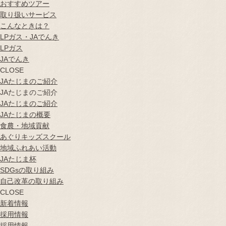
おすすめツアー
取り扱いサービス
こんなときは？
LPガス・JAでんき
LPガス
JAでんき
CLOSE
JAたじまのご紹介
JAたじまのご紹介
JAたじまのご紹介
JAたじまの概要
食農・地域貢献
あぐりキッズスクール
地域ふれあい活動
JAたじま杯
SDGsの取り組み
自己改革の取り組み
CLOSE
新着情報
採用情報
採用情報