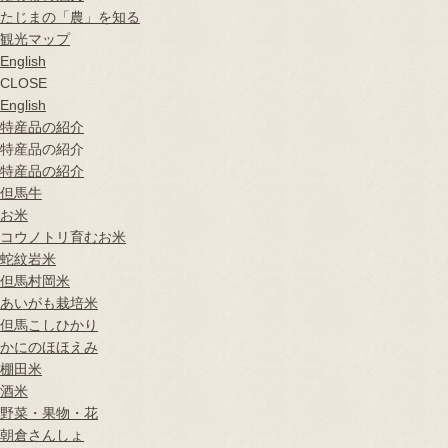
たじまの「農」を知る
観光マップ
English
CLOSE
English
特産品の紹介
特産品の紹介
特産品の紹介
但馬牛
お米
コウノトリ育むお米
蛇紋岩米
但馬村岡米
あいがも栽培米
但馬こしひかり
かにのほほえみ
棚田米
酒米
野菜・果物・花
朝倉さんしょ