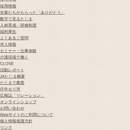
採用情報
先輩たちがもらった「ありがとう」
数字で見るたじま
人材育成・研修制度
福利厚生
よくあるご質問
求人情報
セミナー・仕事体験
介護現場で働く
CLOSE
活動レポート
JAたじま概要
たじまで農業
仔牛セリ市
広報誌
「リレーション」
オンラインショップ
お問い合わせ
Webサイトのご利用について
個人情報保護方針
リンク