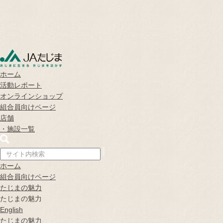
ホーム
活動レポート
オンラインショップ
組合員向けページ
店舗
・
施設一覧
ホーム
組合員向けページ
たじまの魅力
たじまの魅力
English
たじまの魅力