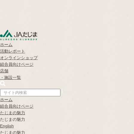
ホーム
活動レポート
オンラインショップ
組合員向けページ
店舗
・
施設一覧
ホーム
組合員向けページ
たじまの魅力
たじまの魅力
English
たじまの魅力