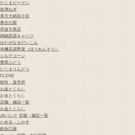
たじまピーマン
岩津ねぎ
美方大納言小豆
香住の梨
丹波大黒豆
神鍋高原キャベツ
はたがなるだいこん
有機高原野菜（ほうれんそう）
シルクコーン
豊岡ぶどう
たじまりんどう
CLOSE
朝市・直売所
お金とくらし
お金とくらし
店舗・施設一覧
お金とくらし
JAバンク
店舗・施設一覧
ためる・ふやす
総合口座