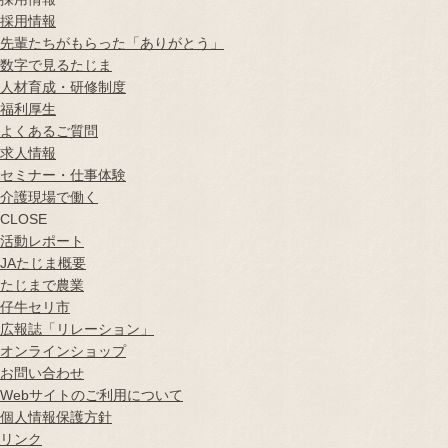
採用情報
先輩たちがもらった「ありがとう」
数字で見るたじま
人材育成・研修制度
福利厚生
よくあるご質問
求人情報
セミナー・仕事体験
介護現場で働く
CLOSE
活動レポート
JAたじま概要
たじまで農業
仔牛セリ市
広報誌
「リレーション」
オンラインショップ
お問い合わせ
Webサイトのご利用について
個人情報保護方針
リンク