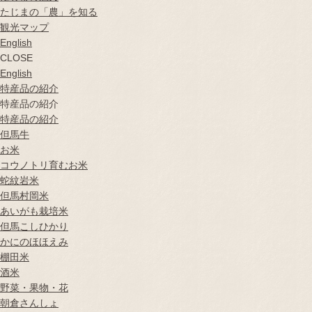
たじまの「農」を知る
観光マップ
English
CLOSE
English
特産品の紹介
特産品の紹介
特産品の紹介
但馬牛
お米
コウノトリ育むお米
蛇紋岩米
但馬村岡米
あいがも栽培米
但馬こしひかり
かにのほほえみ
棚田米
酒米
野菜・果物・花
朝倉さんしょ