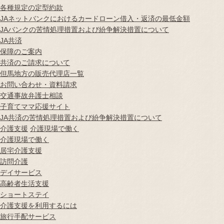
各種規定の定型約款
JAネットバンクにおけるカードローン借入・返済の最低金額
JAバンクの苦情処理措置および紛争解決措置について
JA共済
保障のご案内
共済のご請求について
但馬地方の販売代理店一覧
お問い合わせ・資料請求
交通事故弁護士相談
子育てママ応援サイト
JA共済の苦情処理措置および紛争解決措置について
介護支援
介護現場で働く
介護現場で働く
居宅介護支援
訪問介護
デイサービス
高齢者生活支援
ショートステイ
介護支援を利用するには
旅行手配サービス