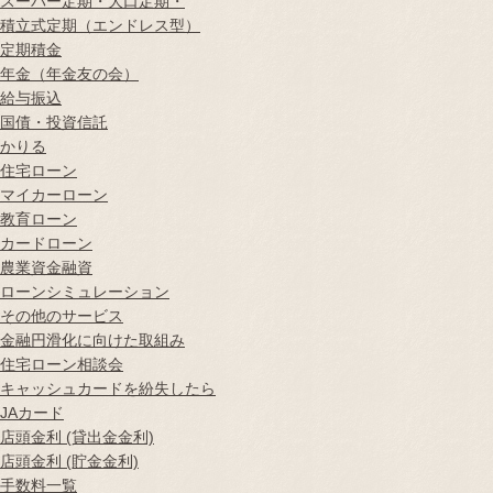
スーパー定期・大口定期・
積立式定期（エンドレス型）
定期積金
年金（年金友の会）
給与振込
国債・投資信託
かりる
住宅ローン
マイカーローン
教育ローン
カードローン
農業資金融資
ローンシミュレーション
その他のサービス
金融円滑化に向けた取組み
住宅ローン相談会
キャッシュカードを紛失したら
JAカード
店頭金利 (貸出金金利)
店頭金利 (貯金金利)
手数料一覧