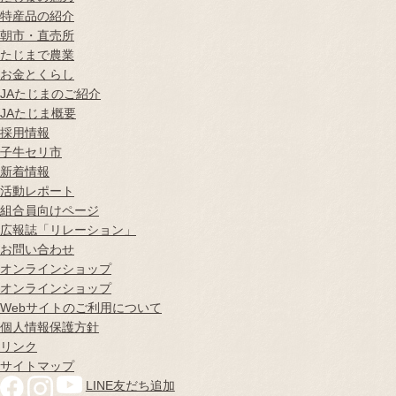
特産品の紹介
朝市・直売所
たじまで農業
お金とくらし
JAたじまのご紹介
JAたじま概要
採用情報
子牛セリ市
新着情報
活動レポート
組合員向けページ
広報誌
「リレーション」
お問い合わせ
オンラインショップ
オンラインショップ
Webサイトのご利用について
個人情報保護方針
リンク
サイトマップ
LINE友だち追加