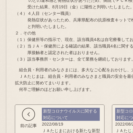
のどの違和感と発熱症状があったため、病院でＰＣＲ検
受けた結果、8月19日（金）に陽性と判明いたしました
（４）４人目（センター職員）
発熱症状があったため、兵庫県配布の抗原検査キットで検査
と判明いたしました。
２．その他
（１）保健所等の指示で、現在、該当職員4名は自宅療養して
（２）当ＪＡ・保健所による確認の結果、該当職員4名に関す
厚接触者と認定された者はおりません。
（３）該当事務所・センターは、全て業務を継続しております
組合員・利用者のみなさまには、多大なご心配をおかけし、
ＪＡたじまは、組合員・利用者のみなさまと職員の安全を最
拡大防止に努めてまいります。
何卒ご理解のほどお願い申し上げます。
新型コロナウイルスに関する
新型コ
対応について
対応に
2022/08/19
2022/08/
前の記事
ＪＡたじまにおける新たな新型
ＪＡたじ