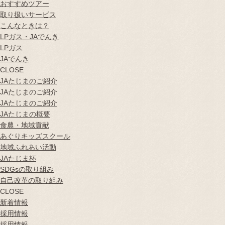
おすすめツアー
取り扱いサービス
こんなときは？
LPガス・JAでんき
LPガス
JAでんき
CLOSE
JAたじまのご紹介
JAたじまのご紹介
JAたじまのご紹介
JAたじまの概要
食農・地域貢献
あぐりキッズスクール
地域ふれあい活動
JAたじま杯
SDGsの取り組み
自己改革の取り組み
CLOSE
新着情報
採用情報
採用情報