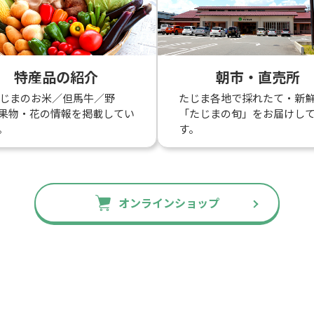
特産品の紹介
朝市・直売所
たじまのお米／但馬牛／野
たじま各地で採れたて・新
果物・花の情報を掲載してい
「たじまの旬」をお届けし
。
す。
オンラインショップ