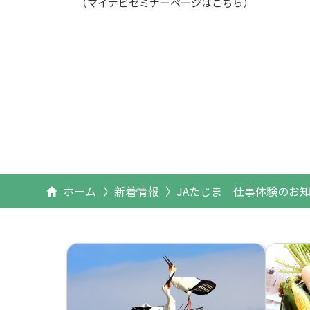
（マイナビセミナーページは
こちら
）
ホーム
新着情報
JAたじま 仕事体験のお