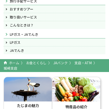
旅行手配サービス
おすすめツアー
取り扱いサービス
こんなときは？
LPガス・JAでんき
LPガス
JAでんき
ホーム
お金とくらし
JAバンク
支店・ATM
城崎支店
たじまの魅力
特産品の紹介