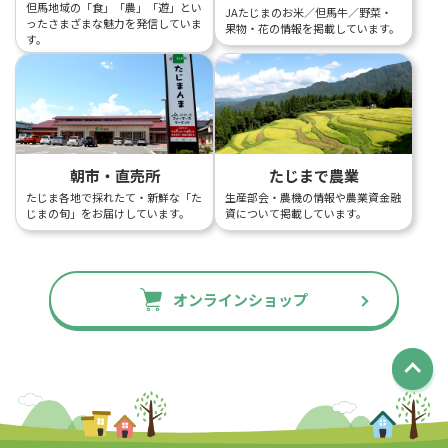
但馬地域の「食」「農」「遊」とい
JAたじまのお米／但馬牛／野菜・
ったさまざまな魅力を発信していま
果物・花の情報を掲載しています。
す。
朝市・直売所
たじまで農業
たじま各地で採れたて・新鮮な「た
生産部会・農機の情報や農業資金融
じまの旬」をお届けしています。
資について掲載しています。
オンラインショップ