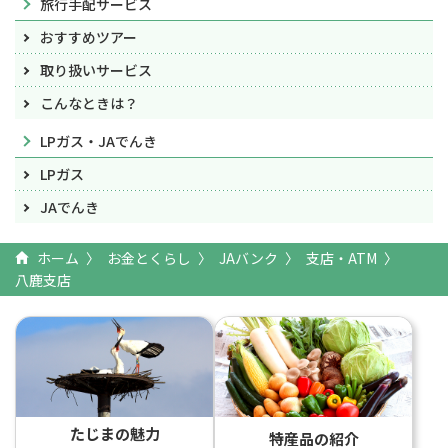
旅行手配サービス
おすすめツアー
取り扱いサービス
こんなときは？
LPガス・JAでんき
LPガス
JAでんき
ホーム
お金とくらし
JAバンク
支店・ATM
八鹿支店
たじまの魅力
特産品の紹介