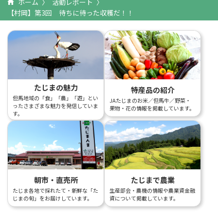
ホーム
活動レポート
【村岡】第3回 待ちに待った収穫だ！！
たじまの魅力
特産品の紹介
但馬地域の「食」「農」「遊」とい
JAたじまのお米／但馬牛／野菜・
ったさまざまな魅力を発信していま
果物・花の情報を掲載しています。
す。
朝市・直売所
たじまで農業
たじま各地で採れたて・新鮮な「た
生産部会・農機の情報や農業資金融
じまの旬」をお届けしています。
資について掲載しています。