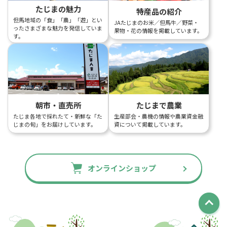
たじまの魅力
特産品の紹介
但馬地域の「食」「農」「遊」とい
JAたじまのお米／但馬牛／野菜・
ったさまざまな魅力を発信していま
果物・花の情報を掲載しています。
す。
朝市・直売所
たじまで農業
たじま各地で採れたて・新鮮な「た
生産部会・農機の情報や農業資金融
じまの旬」をお届けしています。
資について掲載しています。
オンラインショップ