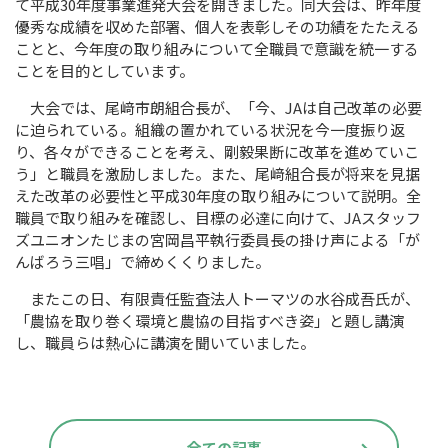
て平成30年度事業進発大会を開きました。同大会は、昨年度
優秀な成績を収めた部署、個人を表彰しその功績をたたえる
ことと、今年度の取り組みについて全職員で意識を統一する
ことを目的としています。
大会では、尾﨑市朗組合長が、「今、JAは自己改革の必要
に迫られている。組織の置かれている状況を今一度振り返
り、各々ができることを考え、剛毅果断に改革を進めていこ
う」と職員を激励しました。また、尾﨑組合長が将来を見据
えた改革の必要性と平成30年度の取り組みについて説明。全
職員で取り組みを確認し、目標の必達に向けて、JAスタッフ
ズユニオンたじまの宮岡昌平執行委員長の掛け声による「が
んばろう三唱」で締めくくりました。
またこの日、有限責任監査法人トーマツの水谷成吾氏が、
「農協を取り巻く環境と農協の目指すべき姿」と題し講演
し、職員らは熱心に講演を聞いていました。
全ての記事