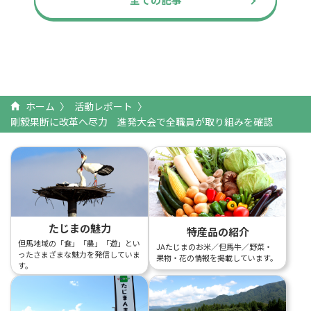
ホーム
活動レポート
剛毅果断に改革へ尽力 進発大会で全職員が取り組みを確認
たじまの魅力
特産品の紹介
但馬地域の「食」「農」「遊」とい
JAたじまのお米／但馬牛／野菜・
ったさまざまな魅力を発信していま
果物・花の情報を掲載しています。
す。