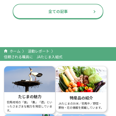
全ての記事
ホーム
活動レポート
信頼される職員に JAたじま入組式
たじまの魅力
特産品の紹介
但馬地域の「食」「農」「遊」とい
JAたじまのお米／但馬牛／野菜・
ったさまざまな魅力を発信していま
果物・花の情報を掲載しています。
す。