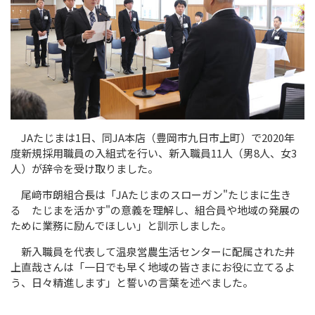
JA
たじまは
1
日、同
JA
本店（豊岡市九日市上町）で
2020
年
度新規採用職員の入組式を行い、新入職員
11
人（男
8
人、女
3
人）が辞令を受け取りました。
尾﨑市朗組合長は「
JA
たじまのスローガン"たじまに生き
る たじまを活かす"の意義を理解し、組合員や地域の発展の
ために業務に励んでほしい」と訓示しました。
新入職員を代表して温泉営農生活センターに配属された井
上直哉さんは「一日でも早く地域の皆さまにお役に立てるよ
う、日々精進します」と誓いの言葉を述べました。