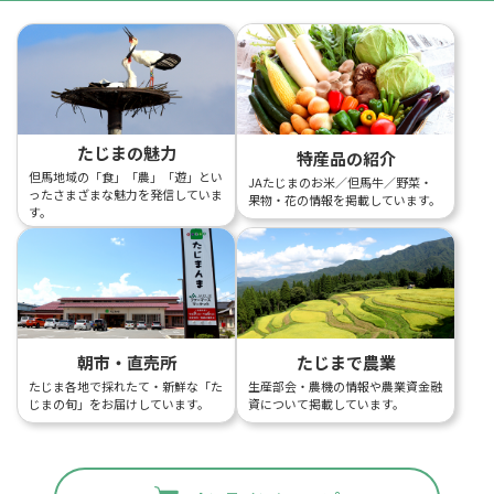
たじまの魅力
特産品の紹介
但馬地域の「食」「農」「遊」とい
JAたじまのお米／但馬牛／野菜・
ったさまざまな魅力を発信していま
果物・花の情報を掲載しています。
す。
朝市・直売所
たじまで農業
たじま各地で採れたて・新鮮な「た
生産部会・農機の情報や農業資金融
じまの旬」をお届けしています。
資について掲載しています。