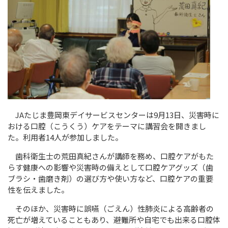
JA
たじま豊岡東デイサービスセンターは9月
13
日、災害時に
おける口腔（こうくう）ケアをテーマに講習会を開きまし
た。利用者
14
人が参加しました。
歯科衛生士の荒田真紀さんが講師を務め、口腔ケアがもた
らす健康への影響や災害時の備えとして口腔ケアグッズ（歯
ブラシ・歯磨き剤）の選び方や使い方など、口腔ケアの重要
性を伝えました。
そのほか、災害時に誤嚥（ごえん）性肺炎による高齢者の
死亡が増えていることもあり、避難所や自宅でも出来る口腔体