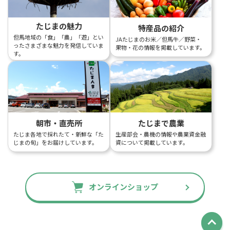
たじまの魅力
特産品の紹介
但馬地域の「食」「農」「遊」とい
JAたじまのお米／但馬牛／野菜・
ったさまざまな魅力を発信していま
果物・花の情報を掲載しています。
す。
朝市・直売所
たじまで農業
たじま各地で採れたて・新鮮な「た
生産部会・農機の情報や農業資金融
じまの旬」をお届けしています。
資について掲載しています。
オンラインショップ