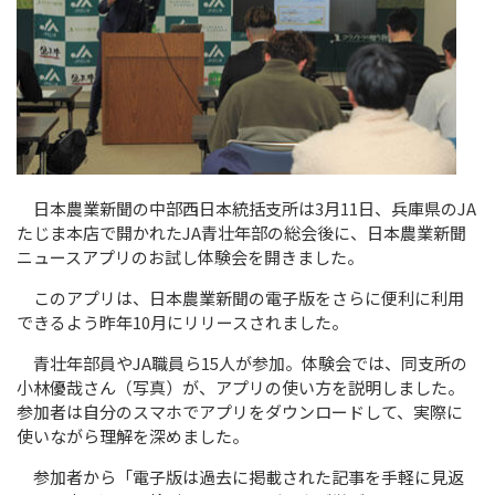
日本農業新聞の中部西日本統括支所は3月
11
日、兵庫県の
JA
たじま本店で開かれた
JA
青壮年部の総会後に、日本農業新聞
ニュースアプリのお試し体験会を開きました。
このアプリは、日本農業新聞の電子版をさらに便利に利用
できるよう昨年
10
月にリリースされました。
青壮年部員や
JA
職員ら
15
人が参加。体験会では、同支所の
小林優哉さん（写真）が、アプリの使い方を説明しました。
参加者は自分のスマホでアプリをダウンロードして、実際に
使いながら理解を深めました。
参加者から「電子版は過去に掲載された記事を手軽に見返