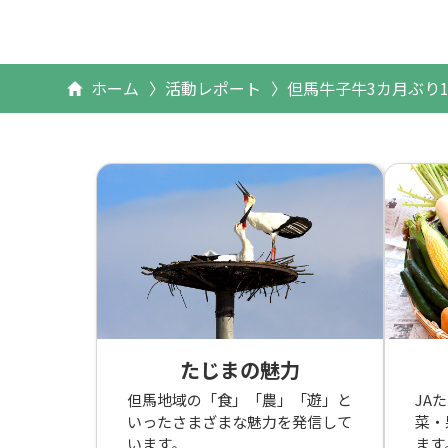
ホーム
活動レポート
但馬牛子牛3カ月ぶり
たじまの魅力
但馬地域の「食」「農」「遊」と
JA
いったさまざまな魅力を発信して
菜・
います。
ます