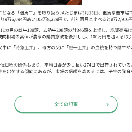
牛となる「但馬牛」を取り扱う
JA
たじまは
3
月
13
日、但馬家畜市場
より
9
万
6,094
円高い
103
万
8,329
円で、前年同月と比べると
8
万
2,916
～
11
カ月の雌牛
138
頭、去勢牛
208
頭の計
346
頭を上場し、総販売高
枝肉相場の高値が農家の購買意欲を後押しし、
100
万円を超える取
牛に「芳悠土井」、母方の父に「照一土井」の血統を持つ雌牛が
開催日程の関係もあり、平均日齢が少し長い
274
日で出荷されている
牛を出荷する傾向にあるが、市場の信頼を高めるには、子牛の発育
全ての記事