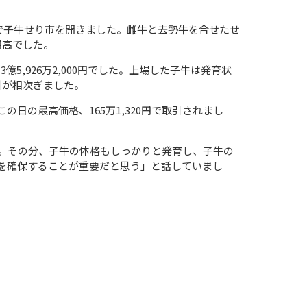
で子牛せり市を開きました。雌牛と去勢牛を合せたせ
円高でした。
は
3
億
5,926
万
2,000
円でした。上場した子牛は発育状
引が相次ぎました。
この日の最高価格、
165
万
1,320
円で取引されまし
。その分、子牛の体格もしっかりと発育し、子牛の
を確保することが重要だと思う」と話していまし