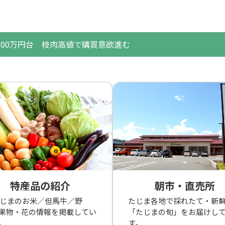
100万円台 枝肉高値で購買意欲進む
特産品の紹介
朝市・直売所
たじまのお米／但馬牛／野
たじま各地で採れたて・新
果物・花の情報を掲載してい
「たじまの旬」をお届けし
。
す。