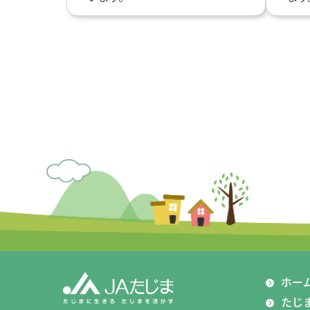
ホー
たじ