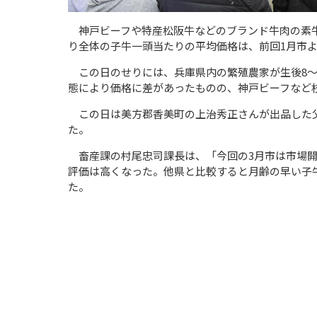
神戸ビーフや特産松阪牛などのブランド牛肉の素
り全体の子牛一頭当たりの平均価格は、前回
1
月市
この日のせりには、兵庫県内の繁殖農家が生後
8
態により価格に差があったものの、神戸ビーフなど
この日は美方郡香美町の上治秀正さんが出品した父
た。
畜産課の村尾忠司課長は、「今回の
3
月市は市場
評価は高くなった。他県と比較すると月齢の早い子
た。