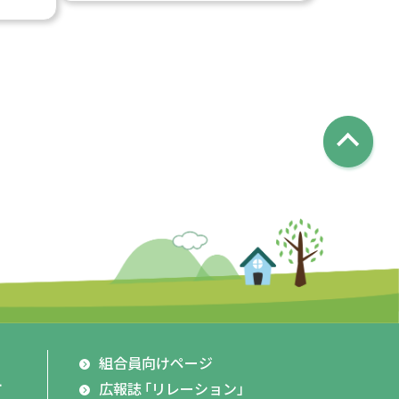
組合員向けページ
市
広報誌
「リレーション」