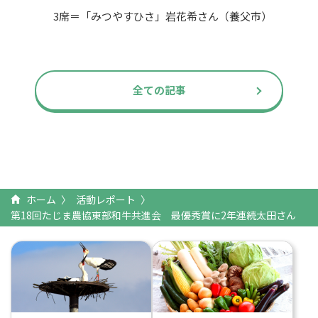
3席＝「みつやすひさ」岩花希さん（養父市）
全ての記事
ホーム
活動レポート
第18回たじま農協東部和牛共進会 最優秀賞に2年連続太田さん