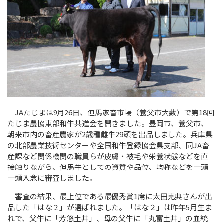
JAたじまは9月26日、但馬家畜市場（養父市大薮）で第18回
たじま農協東部和牛共進会を開きました。豊岡市、養父市、
朝来市内の畜産農家が2歳種雌牛29頭を出品しました。兵庫県
の北部農業技術センターや全国和牛登録協会県支部、同JA畜
産課など関係機関の職員らが皮膚・被毛や栄養状態などを直
接触りながら、但馬牛としての資質や品位、均称などを一頭
一頭入念に審査しました。
審査の結果、最上位である最優秀賞1席に太田克典さんが出
品した「はな２」が選ばれました。「はな２」は昨年5月生ま
れで、父牛に「芳悠土井」、母の父牛に「丸富土井」の血統