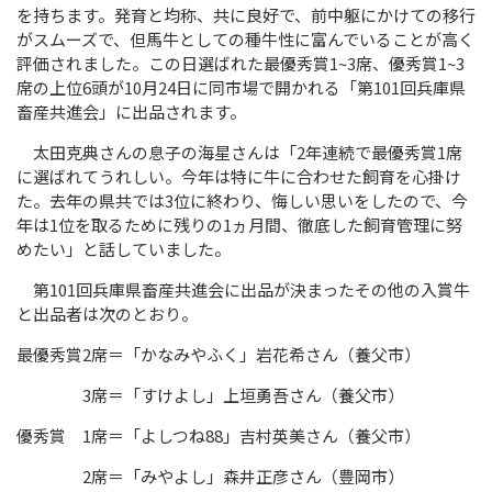
を持ちます。発育と均称、共に良好で、前中躯にかけての移行
がスムーズで、但馬牛としての種牛性に富んでいることが高く
評価されました。この日選ばれた最優秀賞1~3席、優秀賞1~3
席の上位6頭が10月24日に同市場で開かれる「第101回兵庫県
畜産共進会」に出品されます。
太田克典さんの息子の海星さんは「2年連続で最優秀賞1席
に選ばれてうれしい。今年は特に牛に合わせた飼育を心掛け
た。去年の県共では3位に終わり、悔しい思いをしたので、今
年は1位を取るために残りの1ヵ月間、徹底した飼育管理に努
めたい」と話していました。
第101回兵庫県畜産共進会に出品が決まったその他の入賞牛
と出品者は次のとおり。
最優秀賞2席＝「かなみやふく」岩花希さん（養父市）
3席＝「すけよし」上垣勇吾さん（養父市）
優秀賞 1席＝「よしつね88」吉村英美さん（養父市）
2席＝「みやよし」森井正彦さん（豊岡市）