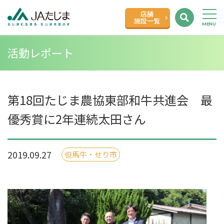
店舗
施設一覧
活動レポート
第18回たじま農協東部和牛共進会 最
優秀賞に2年連続太田さん
2019.09.27
但馬牛・せり市