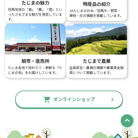
たじまの魅力
特産品の紹介
但馬地域の「食」「農」「遊」とい
JAたじまのお米／但馬牛／野菜・
ったさまざまな魅力を発信していま
果物・花の情報を掲載しています。
す。
朝市・直売所
たじまで農業
たじま各地で採れたて・新鮮な「た
生産部会・農機の情報や農業資金融
じまの旬」をお届けしています。
資について掲載しています。
オンラインショップ