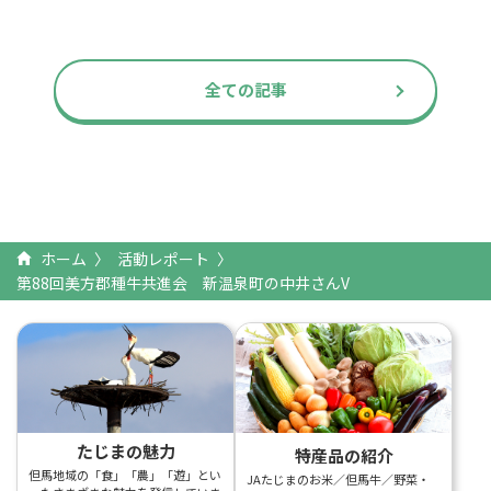
全ての記事
ホーム
活動レポート
第88回美方郡種牛共進会 新温泉町の中井さんV
たじまの魅力
特産品の紹介
但馬地域の「食」「農」「遊」とい
JAたじまのお米／但馬牛／野菜・