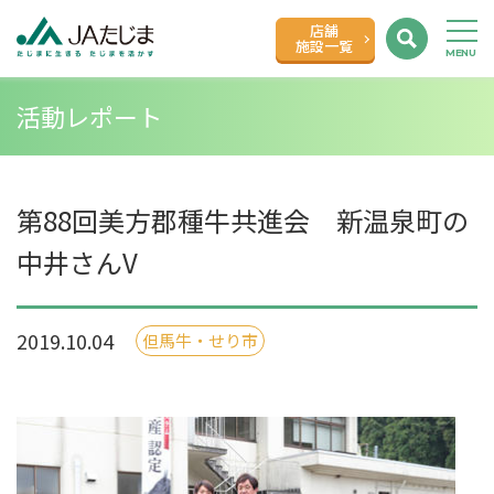
店舗
施設一覧
活動レポート
第88回美方郡種牛共進会 新温泉町の
中井さんV
2019.10.04
但馬牛・せり市