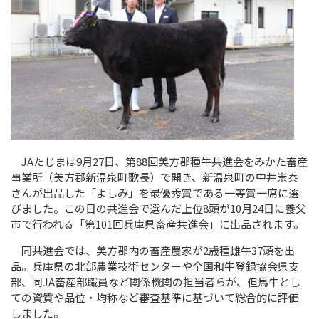
JA
たじまは
9
月
27
日、第
88
回美方郡種牛共進会をみかた畜産
事業所（美方郡新温泉町歌長）で開き、新温泉町の中井崇泰
さんが出品した「よしみ」を最優秀賞である一等賞一席に選
びました。この日の共進会で選んだ上位
8
頭が
10
月
24
日に養父
市で行われる「第
101
回兵庫県畜産共進会」に出品されます。
同共進会では、美方郡内の畜産農家が
2
歳種雌牛
37
頭を出
品。兵庫県の北部農業技術センターや全国和牛登録協会県支
部、同
JA
畜産部職員など関係機関の担当者らが、但馬牛とし
ての資質や品位・均称など審査基準に基づいて総合的に評価
しました。