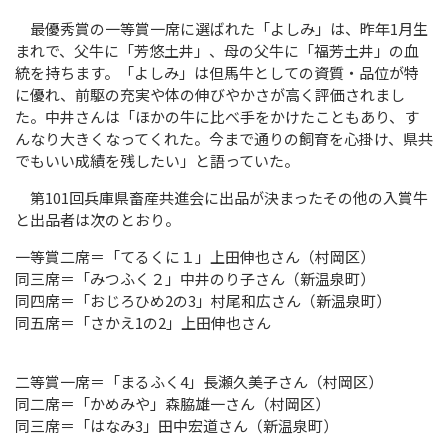
最優秀賞の一等賞一席に選ばれた「よしみ」は、昨年
1
月生
まれで、父牛に「芳悠土井」、母の父牛に「福芳土井」の血
統を持ちます。「よしみ」は但馬牛としての資質・品位が特
に優れ、前駆の充実や体の伸びやかさが高く評価されまし
た。中井さんは「ほかの牛に比べ手をかけたこともあり、す
んなり大きくなってくれた。今まで通りの飼育を心掛け、県共
でもいい成績を残したい」と語っていた。
第
101
回兵庫県畜産共進会に出品が決まったその他の入賞牛
と出品者は次のとおり。
一等賞二席＝「てるくに１」上田伸也さん（村岡区）
同三席＝「みつふく２」中井のり子さん（新温泉町）
同四席＝「おじろひめ2の3」村尾和広さん（新温泉町）
同五席＝「さかえ1の2」上田伸也さん
二等賞一席＝「まるふく4」長瀬久美子さん（村岡区）
同二席＝「かめみや」森脇雄一さん（村岡区）
同三席＝「はなみ3」田中宏道さん（新温泉町）