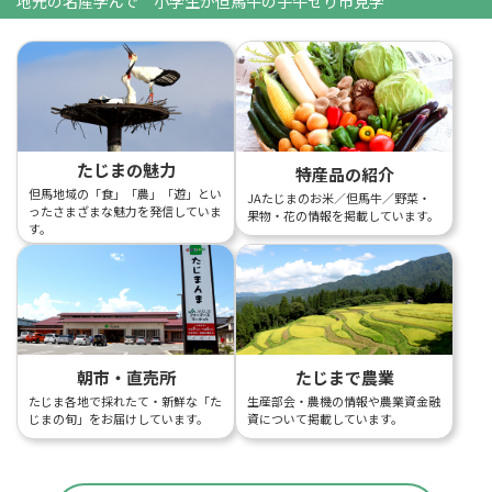
地元の名産学んで 小学生が但馬牛の子牛せり市見学
たじまの魅力
特産品の紹介
但馬地域の「食」「農」「遊」とい
JAたじまのお米／但馬牛／野菜・
ったさまざまな魅力を発信していま
果物・花の情報を掲載しています。
す。
朝市・直売所
たじまで農業
たじま各地で採れたて・新鮮な「た
生産部会・農機の情報や農業資金融
じまの旬」をお届けしています。
資について掲載しています。