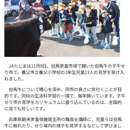
JA
たじまは11月
9
日、但馬家畜市場で開いた但馬牛の子牛せ
り市で、養父市立養父小学校の
2
年生児童
13
人の見学を受け入
れました。
但馬牛について関心を深め、同市の良さに気付くことが目
的です。同校の生活科学習の一環で、毎年開いています。子牛
せり市の見学をカリキュラムに盛り込んでいるのは、全国的
に見ても珍しいです。
兵庫県朝来家畜保健衛生所の職員を講師に、児童らは但馬
牛に触れたり、せり場内の様子を見学するなどして学びまし