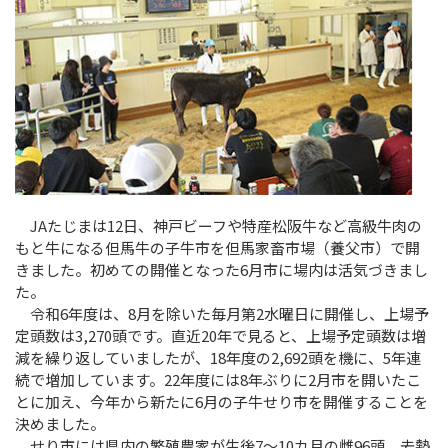
JAたじまは12日、神戸ビーフや特産松阪牛など高級牛肉の
もと牛になる但馬牛の子牛市を但馬家畜市場（養父市）で開
きました。初めての開催となった6月市に場内は活気づきまし
た。
令和6年度は、8月を除いた毎月第2水曜日に開催し、上場予
定頭数は3,270頭です。直近20年で見ると、上場予定頭数は増
減を繰り返していましたが、18年度の2,692頭を機に、5年連
続で増加しています。22年度には8年ぶりに2月市を開いたこ
とに加え、今年から新たに6月の子牛せり市を開催することを
決めました。
せり市には県内の繁殖農家が生後7～10カ月の雌96頭、去勢