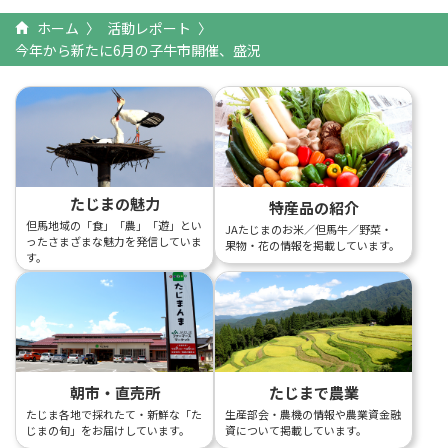
ホーム
活動レポート
今年から新たに6月の子牛市開催、盛況
たじまの魅力
特産品の紹介
但馬地域の「食」「農」「遊」とい
JAたじまのお米／但馬牛／野菜・
ったさまざまな魅力を発信していま
果物・花の情報を掲載しています。
す。
朝市・直売所
たじまで農業
たじま各地で採れたて・新鮮な「た
生産部会・農機の情報や農業資金融
じまの旬」をお届けしています。
資について掲載しています。