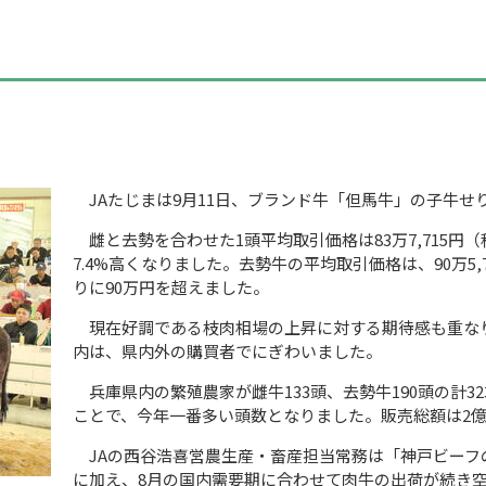
JA
たじまは9月
11
日、ブランド牛「但馬牛」の子牛せ
雌と去勢を合わせた
1
頭平均取引価格は
83
万
7,715
円（
7.
4%
高くなりました。去勢牛の平均取引価格は、
90
万
5,
りに
90
万円を超えました。
現在好調である枝肉相場の上昇に対する期待感も重な
内は、県内外の購買者でにぎわいました。
兵庫県内の繁殖農家が雌牛
133
頭、去勢牛
190
頭の計
32
ことで、今年一番多い頭数となりました。販売総額は
2
JA
の西谷浩喜営農生産・畜産担当常務は「神戸ビーフ
に加え、
8
月の国内需要期に合わせて肉牛の出荷が続き