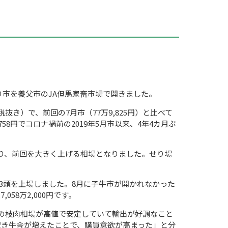
り市を養父市の
JA
但馬家畜市場で開きました。
税抜き）で、前回の
7
月市（
77
万
9,825
円）と比べて
758
円でコロナ禍前の
2019
年
5
月市以来、
4
年
4
カ月ぶ
り、前回を大きく上げる相場となりました。せり場
3
頭を上場しました。
8
月に子牛市が開かれなかった
億
7,058
万
2,000
円です。
の枝肉相場が高値で安定していて輸出が好調なこと
空き牛舎が増えたことで、購買意欲が高まった」と分