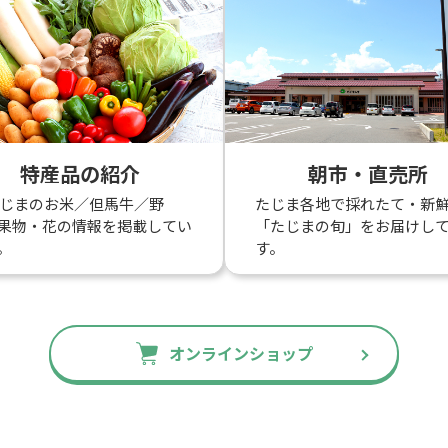
特産品の紹介
朝市・直売所
たじまのお米／但馬牛／野
たじま各地で採れたて・新
果物・花の情報を掲載してい
「たじまの旬」をお届けし
。
す。
オンラインショップ