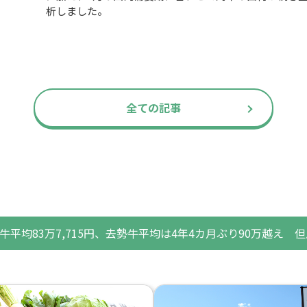
析しました。
全ての記事
平均83万7,715円、去勢牛平均は4年4カ月ぶり90万越え 