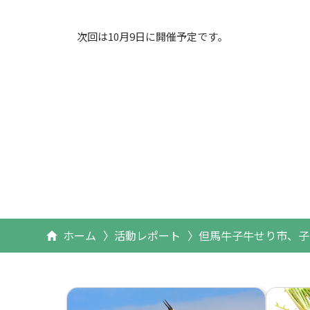
次回は
10
月
9
日に開催予定です。
ホーム
活動レポート
但馬牛子牛せり市、子牛