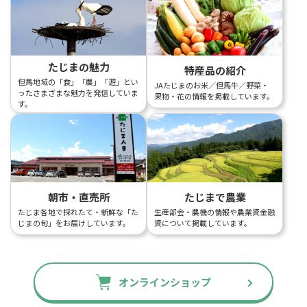
たじまの魅力
特産品の紹介
但馬地域の「食」「農」「遊」とい
JAたじまのお米／但馬牛／野菜・
ったさまざまな魅力を発信していま
果物・花の情報を掲載しています。
す。
朝市・直売所
たじまで農業
たじま各地で採れたて・新鮮な「た
生産部会・農機の情報や農業資金融
じまの旬」をお届けしています。
資について掲載しています。
オンラインショップ