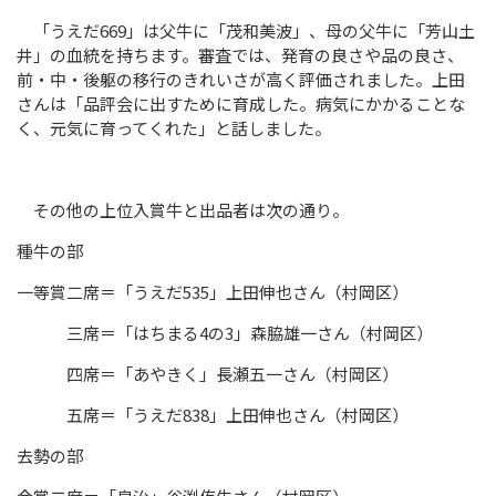
「うえだ
669
」は父牛に「茂和美波」、母の父牛に「芳山土
井」の血統を持ちます。審査では、発育の良さや品の良さ、
前・中・後躯の移行のきれいさが高く評価されました。上田
さんは「品評会に出すために育成した。病気にかかることな
く、元気に育ってくれた」と話しました。
その他の上位入賞牛と出品者は次の通り。
種牛の部
一等賞二席＝「うえだ
535
」上田伸也さん（村岡区）
三席＝「はちまる
4
の
3
」森脇雄一さん（村岡区）
四席＝「あやきく」長瀬五一さん（村岡区）
五席＝「うえだ
838
」上田伸也さん（村岡区）
去勢の部