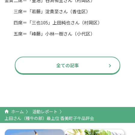
金賞二席＝「皇治」谷渕侑生さん（村岡区）
三席＝「若藤」淀貴至さん（香住区）
四席＝「三也
105
」上田純也さん（村岡区）
五席＝「峰藤」小林一樹さん（小代区）
全ての記事
ホーム
活動レポート
上田さん（種牛の部）最上位 香美町子牛品評会