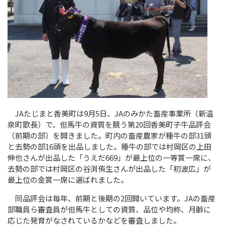
JA
たじまと香美町は9月
5
日、
JA
のみかた畜産事業所（新温
泉町歌長）で、但馬牛の資質を競う第
20
回香美町子牛品評会
（前期の部）を開きました。町内の畜産農家が種牛の部31頭
と去勢の部16頭を出品しました。種牛の部では村岡区の上田
伸也さんが出品した「うえだ
669
」が最上位の一等賞一席に、
去勢の部では村岡区の谷渕侑生さんが出品した「初波広」が
最上位の金賞一席に選ばれました。
同品評会は毎年、前期と後期の
2
回開いています。
JA
の畜産
部職員ら審査員が但馬牛としての資質、品位や均称、月齢に
応じた発育がなされているかなどを審査しました。