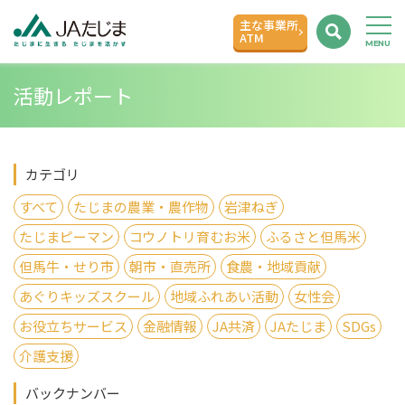
主な事業所
ATM
活動レポート
カテゴリ
すべて
たじまの農業・農作物
岩津ねぎ
たじまピーマン
コウノトリ育むお米
ふるさと但馬米
但馬牛・せり市
朝市・直売所
食農・地域貢献
あぐりキッズスクール
地域ふれあい活動
女性会
お役立ちサービス
金融情報
JA共済
JAたじま
SDGs
介護支援
バックナンバー