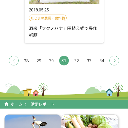
2018.05.25
たじまの農業・農作物
酒米「フクノハナ」田植え式で豊作
祈願
28
29
30
31
32
33
34
ホーム
活動レポート