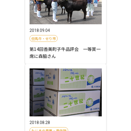
2018.09.04
但馬牛・せり市
第14回香美町子牛品評会 一等賞一
席に森脇さん
2018.08.28
たじまの農業・農作物