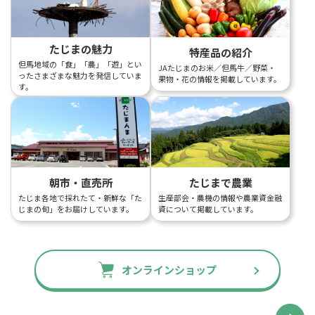
たじまの魅力
特産品の紹介
但馬地域の「食」「農」「遊」とい
JAたじまのお米／但馬牛／野菜・
ったさまざまな魅力を発信していま
果物・花の情報を掲載しています。
す。
朝市・直売所
たじまで農業
たじま各地で採れたて・新鮮な「た
生産部会・農機の情報や農業資金融
じまの旬」をお届けしています。
資について掲載しています。
オンラインショップ