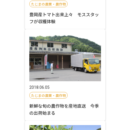
たじまの農業・農作物
豊岡産トマト出来上々 モススタッ
フが収穫体験
2018.06.05
たじまの農業・農作物
新鮮な旬の農作物を産地直送 今季
の出荷始まる