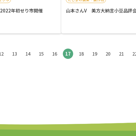
2022年初せり市開催
山本さんV 美方大納言小豆品評
12
13
14
15
16
17
18
19
20
21
2