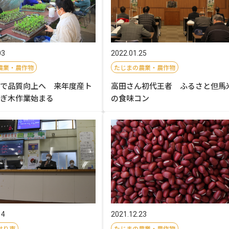
03
2022.01.25
農業・農作物
たじまの農業・農作物
で品質向上へ 来年度産ト
高田さん初代王者 ふるさと但馬
ぎ木作業始まる
の食味コン
14
2021.12.23
せり市
たじまの農業・農作物