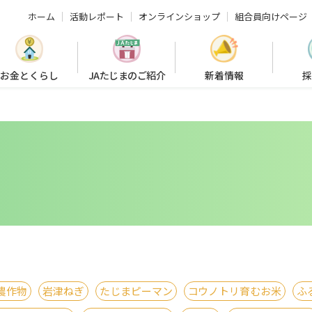
ホーム
活動レポート
オンラインショップ
組合員向けページ
お金とくらし
JAたじまのご紹介
新着情報
採
農作物
岩津ねぎ
たじまピーマン
コウノトリ育むお米
ふ