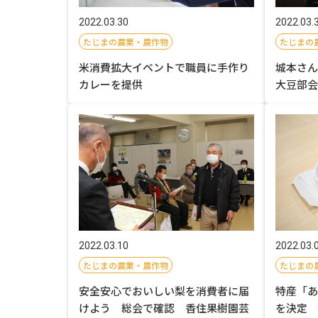
2022.03.30
2022.03.
たじまの農業・農作物
たじまの
米消費拡大イベントで職員に手作り
城本さん
カレーを提供
大豆部会
2022.03.10
2022.03.
たじまの農業・農作物
たじまの
安全安心でおいしい梨を消費者に届
特産「あ
けよう 総会で確認 香住果樹園芸
を決定