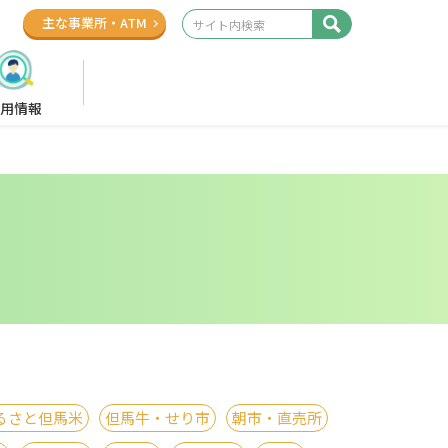
主な事業所
・
ATM
用情報
るさと但馬米
但馬牛・せり市
朝市・直売所