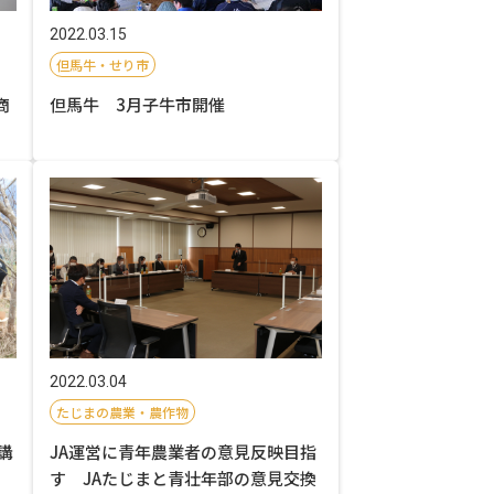
2022.03.15
但馬牛・せり市
商
但馬牛 3月子牛市開催
2022.03.04
たじまの農業・農作物
講
JA運営に青年農業者の意見反映目指
す JAたじまと青壮年部の意見交換