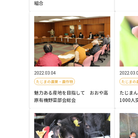
組合
2022.03.04
2022.03.
たじまの農業・農作物
たじまの
魅力ある産地を目指して おおや高
たじまん
原有機野菜部会総会
1000人