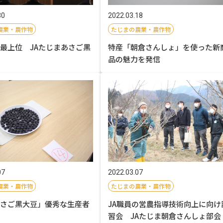
30
2022.03.18
農業・農作物
たじまの農業・農作物
最上位 JAたじまあさご黒
特産「朝倉さんしょ」を使った新
品の魅力を発信
07
2022.03.07
農業・農作物
たじまの農業・農作物
さご黒大豆」優秀な生産者
JA職員の営農指導技術向上に向け
習会 JAたじま朝倉さんしょ部会