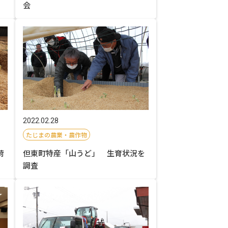
会
2022.02.28
たじまの農業・農作物
荷
但東町特産「山うど」 生育状況を
調査