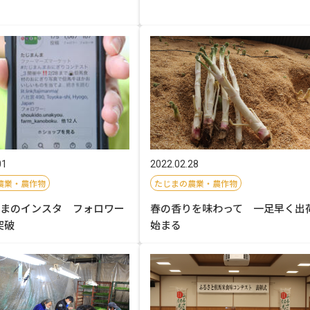
01
2022.02.28
農業・農作物
たじまの農業・農作物
まのインスタ フォロワー
春の香りを味わって 一足早く出
突破
始まる