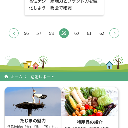
香住ナシ 産地力とブランド力を強
化しよう 総会で確認
56
57
58
59
60
61
62
ホーム
活動レポート
たじまの魅力
特産品の紹介
但馬地域の「食」「農」「遊」とい
JAたじまのお米／但馬牛／野菜・