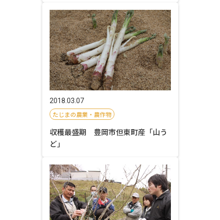
2018.03.07
たじまの農業・農作物
収穫最盛期 豊岡市但東町産「山う
ど」