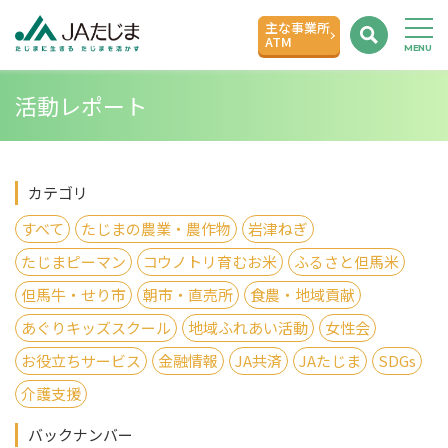
主な事業所
ATM
活動レポート
カテゴリ
すべて
たじまの農業・農作物
岩津ねぎ
たじまピーマン
コウノトリ育むお米
ふるさと但馬米
但馬牛・せり市
朝市・直売所
食農・地域貢献
あぐりキッズスクール
地域ふれあい活動
女性会
お役立ちサービス
金融情報
JA共済
JAたじま
SDGs
介護支援
バックナンバー