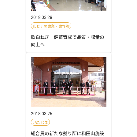
2018.03.28
たじまの農業・農作物
軟白ねぎ 健苗育成で品質・収量の
向上へ
2018.03.26
JAたじま
組合員の新たな拠り所に和田山施設