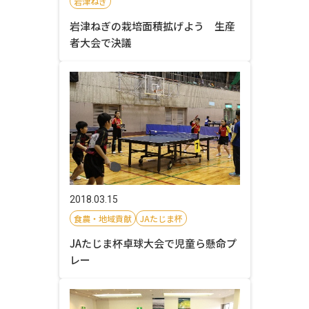
岩津ねぎ
岩津ねぎの栽培面積拡げよう 生産
者大会で決議
2018.03.15
食農・地域貢献
JAたじま杯
JAたじま杯卓球大会で児童ら懸命プ
レー