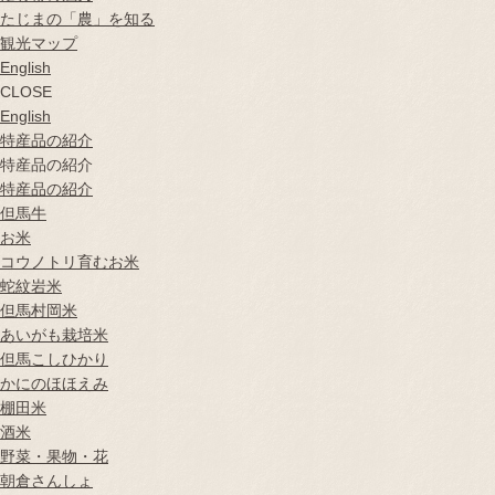
たじまの「農」を知る
観光マップ
English
CLOSE
English
特産品の紹介
特産品の紹介
特産品の紹介
但馬牛
お米
コウノトリ育むお米
蛇紋岩米
但馬村岡米
あいがも栽培米
但馬こしひかり
かにのほほえみ
棚田米
酒米
野菜・果物・花
朝倉さんしょ