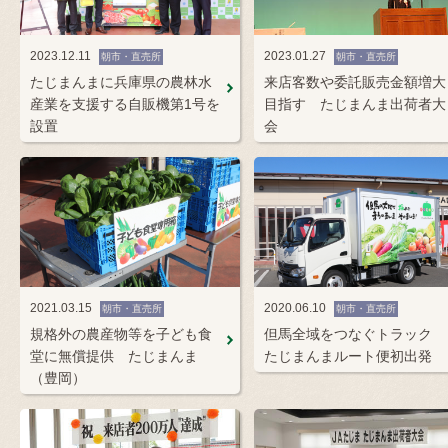
2023.12.11
2023.01.27
朝市・直売所
朝市・直売所
たじまんまに兵庫県の農林水
来店客数や委託販売金額増大
産業を支援する自販機第1号を
目指す たじまんま出荷者大
設置
会
2021.03.15
2020.06.10
朝市・直売所
朝市・直売所
規格外の農産物等を子ども食
但馬全域をつなぐトラック
堂に無償提供 たじまんま
たじまんまルート便初出発
（豊岡）