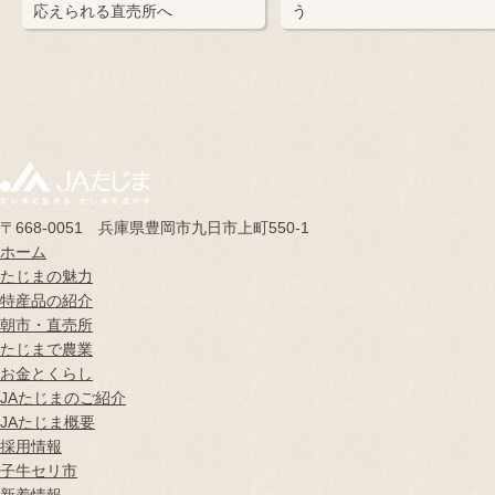
応えられる直売所へ
う
〒668-0051 兵庫県豊岡市九日市上町550-1
ホーム
たじまの魅力
特産品の紹介
朝市・直売所
たじまで農業
お金とくらし
JAたじまのご紹介
JAたじま概要
採用情報
子牛セリ市
新着情報