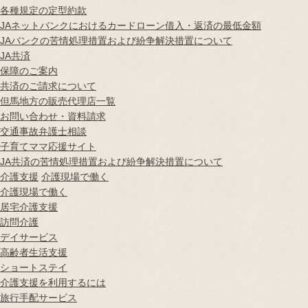
各種規定の定型約款
JAネットバンクにおけるカードローン借入・返済の最低金額
JAバンクの苦情処理措置および紛争解決措置について
JA共済
保障のご案内
共済のご請求について
但馬地方の販売代理店一覧
お問い合わせ・資料請求
交通事故弁護士相談
子育てママ応援サイト
JA共済の苦情処理措置および紛争解決措置について
介護支援
介護現場で働く
介護現場で働く
居宅介護支援
訪問介護
デイサービス
高齢者生活支援
ショートステイ
介護支援を利用するには
旅行手配サービス