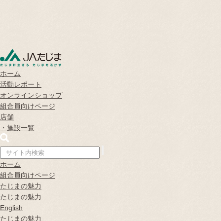
ホーム
活動レポート
オンラインショップ
組合員向けページ
店舗
・
施設一覧
ホーム
組合員向けページ
たじまの魅力
たじまの魅力
English
たじまの魅力