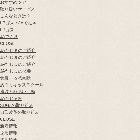
おすすめツアー
取り扱いサービス
こんなときは？
LPガス・JAでんき
LPガス
JAでんき
CLOSE
JAたじまのご紹介
JAたじまのご紹介
JAたじまのご紹介
JAたじまの概要
食農・地域貢献
あぐりキッズスクール
地域ふれあい活動
JAたじま杯
SDGsの取り組み
自己改革の取り組み
CLOSE
新着情報
採用情報
採用情報