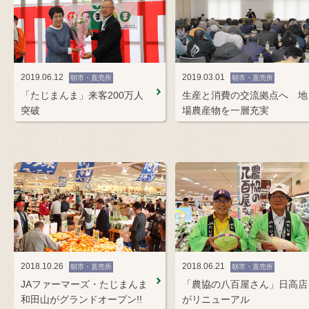
2019.06.12
2019.03.01
朝市・直売所
朝市・直売所
「たじまんま」来客200万人
生産と消費の交流拠点へ 地
突破
場農産物を一層充実
2018.10.26
2018.06.21
朝市・直売所
朝市・直売所
JAファーマーズ・たじまんま
「農協の八百屋さん」日高店
和田山がグランドオープン!!
がリニューアル