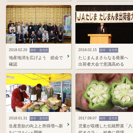
2018.02.20
2018.02.15
朝市・直売所
朝市・直売所
地産地消を広げよう 総会で
たじまんまさらなる発展へ
確認
出荷者大会で意識高める
2018.01.31
2017.09.07
朝市・直売所
朝市・直売所
生産意欲の向上と所得増へ新
児童が収穫した伝統野菜「八
たにマルシェ開催
代オクラ」 給食に登場