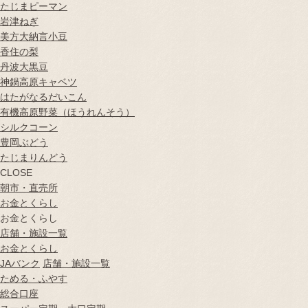
たじまピーマン
岩津ねぎ
美方大納言小豆
香住の梨
丹波大黒豆
神鍋高原キャベツ
はたがなるだいこん
有機高原野菜（ほうれんそう）
シルクコーン
豊岡ぶどう
たじまりんどう
CLOSE
朝市・直売所
お金とくらし
お金とくらし
店舗・施設一覧
お金とくらし
JAバンク
店舗・施設一覧
ためる・ふやす
総合口座