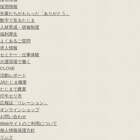
採用情報
先輩たちがもらった「ありがとう」
数字で見るたじま
人材育成・研修制度
福利厚生
よくあるご質問
求人情報
セミナー・仕事体験
介護現場で働く
CLOSE
活動レポート
JAたじま概要
たじまで農業
仔牛セリ市
広報誌
「リレーション」
オンラインショップ
お問い合わせ
Webサイトのご利用について
個人情報保護方針
リンク