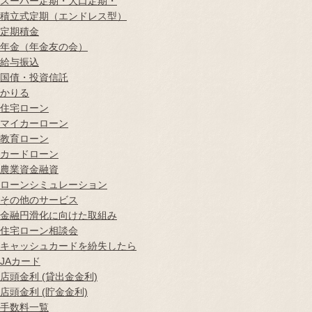
スーパー定期・大口定期・
積立式定期（エンドレス型）
定期積金
年金（年金友の会）
給与振込
国債・投資信託
かりる
住宅ローン
マイカーローン
教育ローン
カードローン
農業資金融資
ローンシミュレーション
その他のサービス
金融円滑化に向けた取組み
住宅ローン相談会
キャッシュカードを紛失したら
JAカード
店頭金利 (貸出金金利)
店頭金利 (貯金金利)
手数料一覧