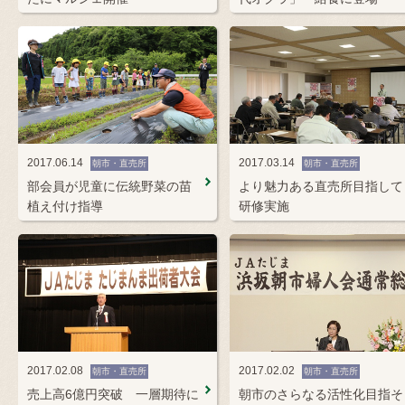
2017.06.14
2017.03.14
朝市・直売所
朝市・直売所
部会員が児童に伝統野菜の苗
より魅力ある直売所目指して
植え付け指導
研修実施
2017.02.08
2017.02.02
朝市・直売所
朝市・直売所
売上高6億円突破 一層期待に
朝市のさらなる活性化目指そ